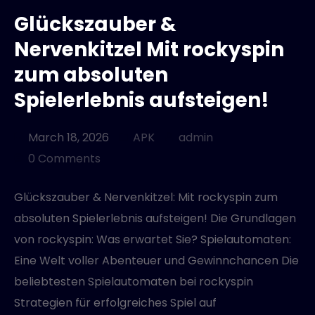
Glückszauber &
Nervenkitzel Mit rockyspin
zum absoluten
Spielerlebnis aufsteigen!
March 18, 2026
APK
admin
0 Comments
Glückszauber & Nervenkitzel: Mit rockyspin zum
absoluten Spielerlebnis aufsteigen! Die Grundlagen
von rockyspin: Was erwartet Sie? Spielautomaten:
Eine Welt voller Abenteuer und Gewinnchancen Die
beliebtesten Spielautomaten bei rockyspin
Strategien für erfolgreiches Spiel auf