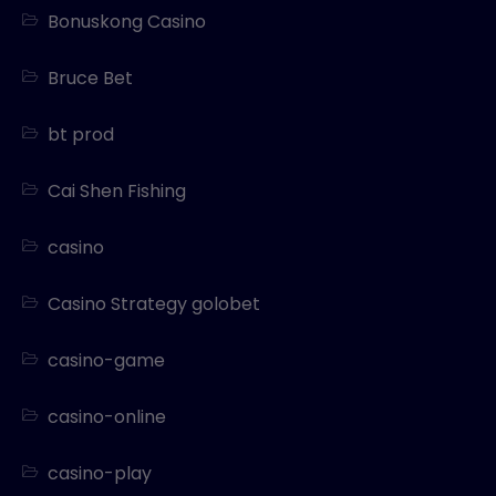
Bonuskong Casino
Bruce Bet
bt prod
Cai Shen Fishing
casino
Casino Strategy golobet
casino-game
casino-online
casino-play