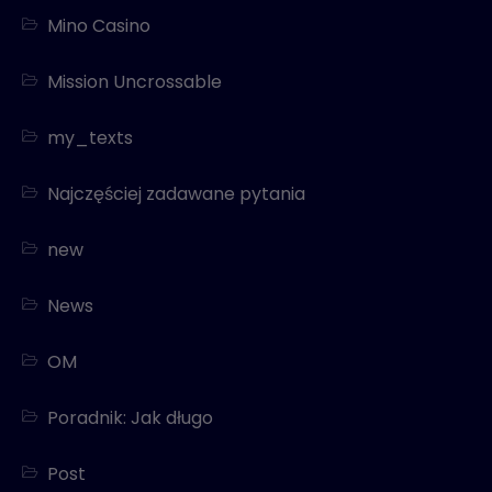
Mino Casino
Mission Uncrossable
my_texts
Najczęściej zadawane pytania
new
News
OM
Poradnik: Jak długo
Post