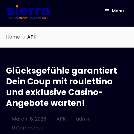
Menu
HOME
Home
APK
ABOUT
ICT
Glücksgefühle garantiert
CYBER SECURITY
NETWORK SOLUTIONS
Dein Coup mit roulettino
IOT
IT Infrastructure & Software Development
und exklusive Casino-
Services
Angebote warten!
Our Story
OneConnect
END TO END DATA CENTER SOLUTIONS
March 18, 2026
APK
admin
AUTOMATED INFRASTRUCTURE DESIGN AND
0 Comments