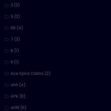
3
(3)
5
(2)
68
(4)
7
(3)
8
(1)
9
(1)
Ace Spinz Casino
(2)
ahh
(4)
APK
(6)
at99
(6)