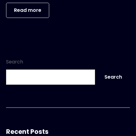
Read more
Search
Search
Recent Posts