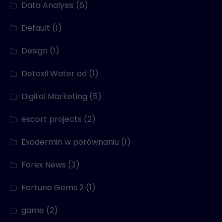
Data Analysis
(6)
Default
(1)
Design
(1)
Detoxil Water od
(1)
Digital Marketing
(5)
escort projects
(2)
Exodermin w porównaniu
(1)
Forex News
(3)
Fortune Gems 2
(1)
game
(2)