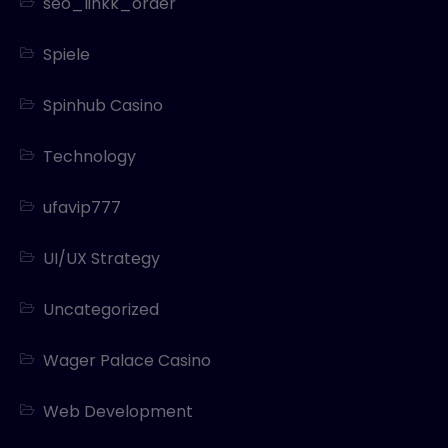
seo_linkk_order
Spiele
Spinhub Casino
Technology
ufavip777
UI/UX Strategy
Uncategorized
Wager Palace Casino
Web Development