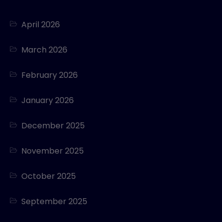
April 2026
March 2026
February 2026
January 2026
December 2025
November 2025
October 2025
September 2025