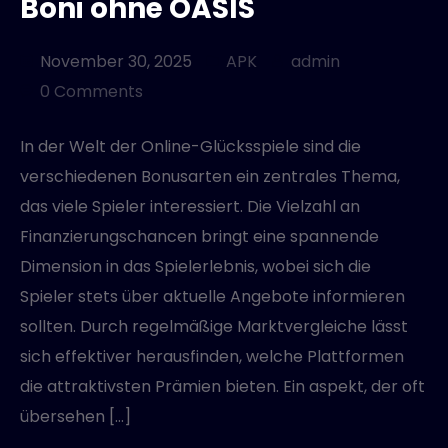
Boni ohne OASIS
November 30, 2025
APK
admin
0 Comments
In der Welt der Online-Glücksspiele sind die
verschiedenen Bonusarten ein zentrales Thema,
das viele Spieler interessiert. Die Vielzahl an
Finanzierungschancen bringt eine spannende
Dimension in das Spielerlebnis, wobei sich die
Spieler stets über aktuelle Angebote informieren
sollten. Durch regelmäßige Marktvergleiche lässt
sich effektiver herausfinden, welche Plattformen
die attraktivsten Prämien bieten. Ein aspekt, der oft
übersehen […]