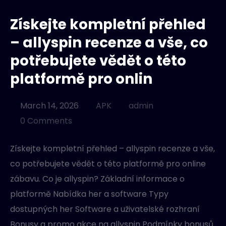
Získejte kompletní přehled
– allyspin recenze a vše, co
potřebujete vědět o této
platformě pro onlin
March 14, 2026
APK
admin
0 Comments
Získejte kompletní přehled – allyspin recenze a vše,
co potřebujete vědět o této platformě pro online
zábavu. Co je allyspin? Základní informace o
platformě Nabídka her a software Typy
dostupných her Software a uživatelské rozhraní
Bonusy a promo akce na allyspin Podmínky bonusů