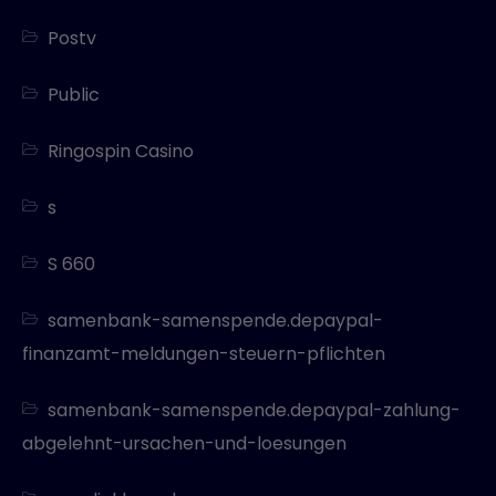
Postv
Public
Ringospin Casino
s
S 660
samenbank-samenspende.depaypal-
finanzamt-meldungen-steuern-pflichten
samenbank-samenspende.depaypal-zahlung-
abgelehnt-ursachen-und-loesungen