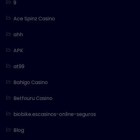
9
Ace Spinz Casino
ahh
APK
at99
Bahigo Casino
Betfouru Casino
biobike.escasinos-online-seguros
Blog