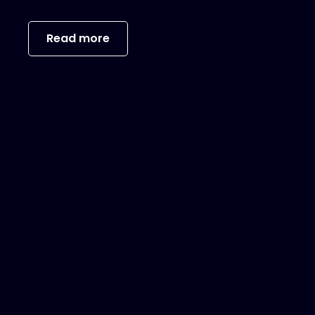
Read more