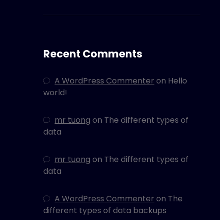
Recent Comments
A WordPress Commenter
on
Hello
world!
mr tuong
on
The different types of
data
mr tuong
on
The different types of
data
A WordPress Commenter
on
The
different types of data backups