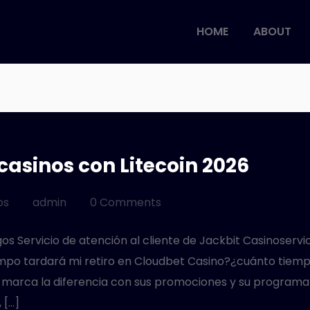
HOME
ABOUT
ocasinos con Litecoin 2026
os
admin
0 Comments
 Servicio de atención al cliente de Jackbit Casinoservic
iempo tardará mi retiro en Cloudbet Casino?¿cuánto tiem
o marca la diferencia con sus promociones y su programa
 […]