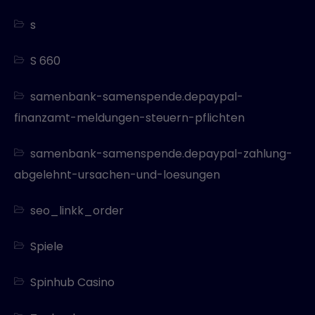
s
S 660
samenbank-samenspende.depaypal-
finanzamt-meldungen-steuern-pflichten
samenbank-samenspende.depaypal-zahlung-
abgelehnt-ursachen-und-loesungen
seo_linkk_order
Spiele
Spinhub Casino