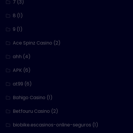
7
(3)
8
(1)
9
(1)
Ace Spinz Casino
(2)
ahh
(4)
APK
(6)
at99
(6)
Bahigo Casino
(1)
Betfouru Casino
(2)
biobike.escasinos-online-seguros
(1)