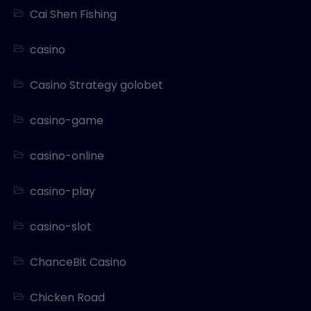
Cai Shen Fishing
casino
Casino Strategy golobet
casino-game
casino-online
casino-play
casino-slot
ChanceBit Casino
Chicken Road