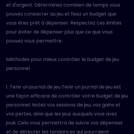
et d'argent. Déterminez combien de temps vous
pouvez consacrer au jeu et fixez un budget que
vous êtes prêt à dépenser. Respectez ces limites
pour éviter de dépenser plus que ce que vous
pouvez vous permettre.
Méthodes pour mieux contrôler le budget de jeu
personnel
1. Tenir un journal de jeu Tenir un journal de jeu est
une façon efficace de contrôler votre budget de jeu
personnel. Notez vos sessions de jeu, vos gains et
vos pertes, ainsi que les jeux auxquels vous avez
joué. Cela vous permettra de suivre vos dépenses
et de détecter les tendances qui pourraient