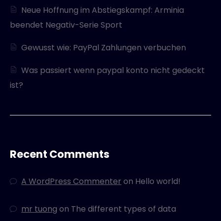
Neue Hoffnung im Abstiegskampf: Arminia
beendet Negativ-Serie Sport
Gewusst wie: PayPal Zahlungen verbuchen
Was passiert wenn paypal konto nicht gedeckt
ist?
Recent Comments
A WordPress Commenter
on
Hello world!
mr tuong
on
The different types of data