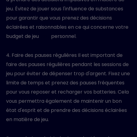
jeu. Évitez de jouer sous l'influence de substances
pour garantir que vous prenez des décisions
éclairées et raisonnables en ce qui concerne votre
budget de jeu
text
personnel.
4. Faire des pauses régulières Il est important de
faire des pauses régulières pendant les sessions de
jeu pour éviter de dépenser trop d'argent. Fixez une
limite de temps et prenez des pauses fréquentes
pour vous reposer et recharger vos batteries. Cela
vous permettra également de maintenir un bon
état d'esprit et de prendre des décisions éclairées
en matière de jeu.