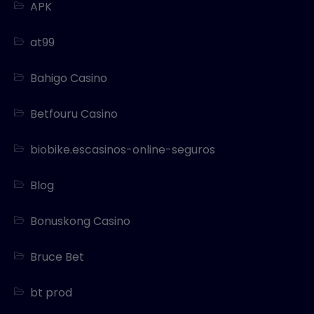
APK
at99
Bahigo Casino
Betfouru Casino
biobike.escasinos-online-seguros
Blog
Bonuskong Casino
Bruce Bet
bt prod