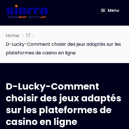
Menu
HOME
Home
17
ABOUT
D-Lucky-Comment choisir des jeux adaptés sur les
plateformes de casino en ligne
ICT
CYBER SECURITY
NETWORK SOLUTIONS
D-Lucky-Comment
IOT
IT Infrastructure & Software Development
Services
choisir des jeux adaptés
Our Story
OneConnect
sur les plateformes de
END TO END DATA CENTER SOLUTIONS
casino en ligne
AUTOMATED INFRASTRUCTURE DESIGN AND