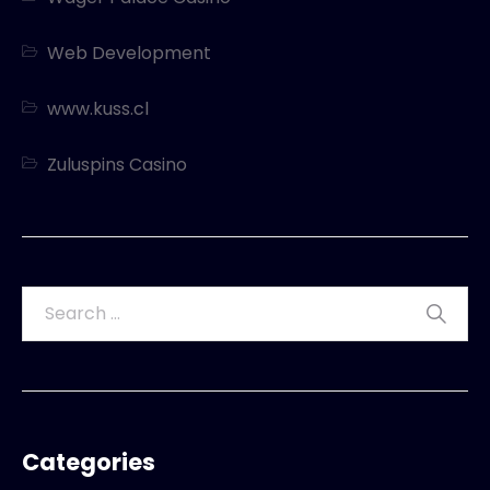
Web Development
www.kuss.cl
Zuluspins Casino
Categories