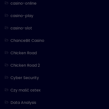
casino-online
casino-play
casino-slot
ChanceBit Casino
Chicken Road
Chicken Road 2
Cyber Security
Czy maść ostex
Data Analysis