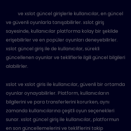
xslot
ve xslot güncel girişlerle kullanıcılar, en güncel
ve güvenli oyunlarla tanışabilirler. xslot giriş
sayesinde, kullanıcılar platforma kolay bir şekilde
erişebilirler ve en popüler oyunları deneyebilirler.
xslot güncel giriş ile de kullanıcılar, sürekli
güncellenen oyunlar ve tekliflerle ilgili güncel bilgileri
alabilirler.
xslot ve xslot giris ile kullanıcılar, güvenli bir ortamda
oyunlar oynayabilirler. Platform, kullanıcıların
bilgilerini ve para transferlerini korurken, aynı
zamanda kullanıcılarına çeşitli oyun seçenekleri
sunar. xslot güncel giriş ile kullanıcılar, platformun
en son güncellemelerini ve tekliflerini takip