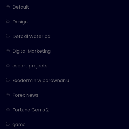
Default
Design
Detoxil Water od
Digital Marketing
escort projects
Exodermin w porównaniu
Forex News
Fortune Gems 2
game