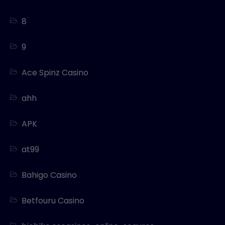
8
9
Ace Spinz Casino
ahh
APK
at99
Bahigo Casino
Betfouru Casino