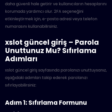
daha güvenli hale getirir ve kullanıcıların hesaplarını
korumada yardımcı olur. 2FA seçeneğini
etkinleştirmek için, e-posta adresi veya telefon
numarasını kullanabilirsiniz.
xslot güncel giriş – Parola
Unuttunuz Mu? Sıfırlama
Adımları
xslot güncel giriş sayfasında parolanızı unuttuysanız,
aşağıdaki adımları takip ederek parolanızı
sıfırlayabilirsiniz:
Adım 1: Sıfırlama Formunu