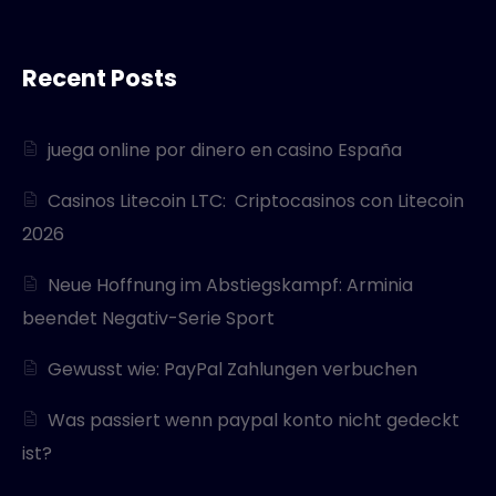
Recent Posts
juega online por dinero en casino España
Casinos Litecoin LTC: ️ Criptocasinos con Litecoin
2026
Neue Hoffnung im Abstiegskampf: Arminia
beendet Negativ-Serie Sport
Gewusst wie: PayPal Zahlungen verbuchen
Was passiert wenn paypal konto nicht gedeckt
ist?