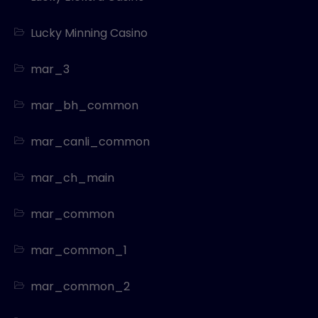
Lucky Minning Casino
mar_3
mar_bh_common
mar_canli_common
mar_ch_main
mar_common
mar_common_1
mar_common_2