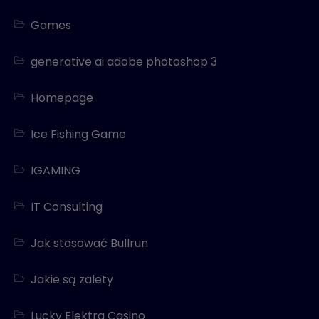
Games
generative ai adobe photoshop 3
Homepage
Ice Fishing Game
IGAMING
IT Consulting
Jak stosować Bullrun
Jakie są zalety
Lucky Elektra Casino