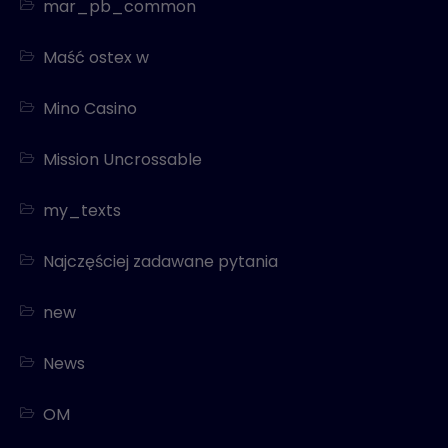
mar_pb_common
Maść ostex w
Mino Casino
Mission Uncrossable
my_texts
Najczęściej zadawane pytania
new
News
OM