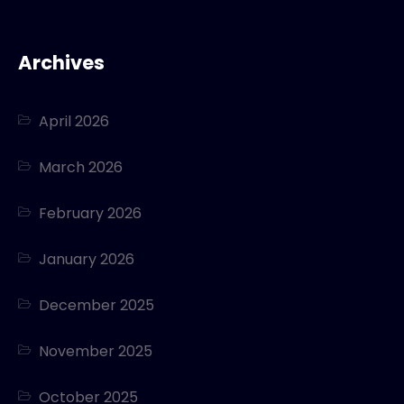
Archives
April 2026
March 2026
February 2026
January 2026
December 2025
November 2025
October 2025