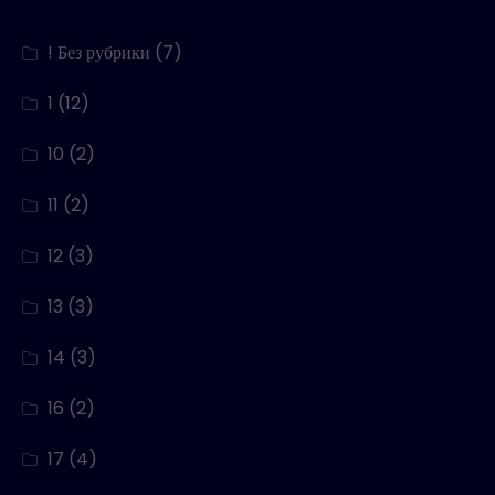
! Без рубрики
(7)
1
(12)
10
(2)
11
(2)
12
(3)
13
(3)
14
(3)
16
(2)
17
(4)