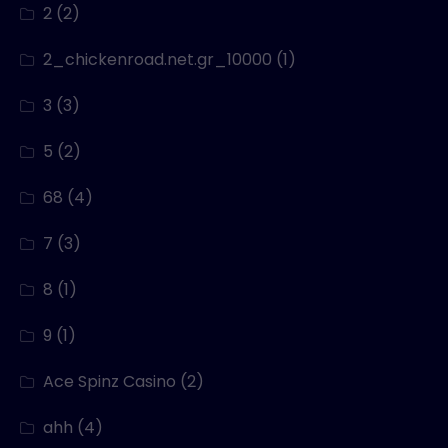
2
(2)
2_chickenroad.net.gr_10000
(1)
3
(3)
5
(2)
68
(4)
7
(3)
8
(1)
9
(1)
Ace Spinz Casino
(2)
ahh
(4)