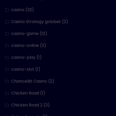
casino
(32)
Casino Strategy golobet
(2)
casino-game
(12)
casino-online
(3)
casino-play
(1)
casino-slot
(1)
ChanceBit Casino
(2)
Chicken Road
(1)
Chicken Road 2
(3)