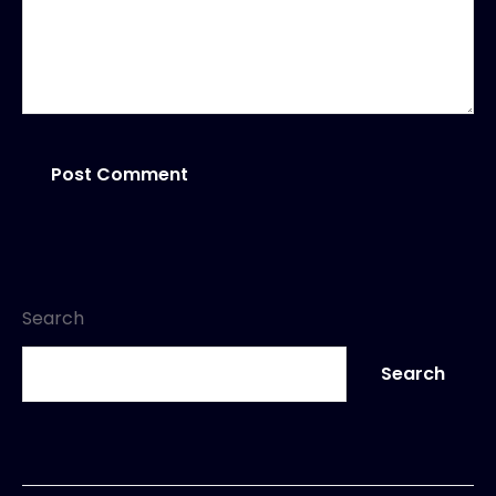
Search
Search