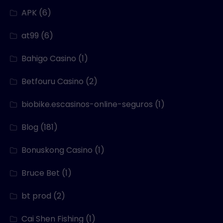
APK
(6)
at99
(6)
Bahigo Casino
(1)
Betfouru Casino
(2)
biobike.escasinos-online-seguros
(1)
Blog
(181)
Bonuskong Casino
(1)
Bruce Bet
(1)
bt prod
(2)
Cai Shen Fishing
(1)