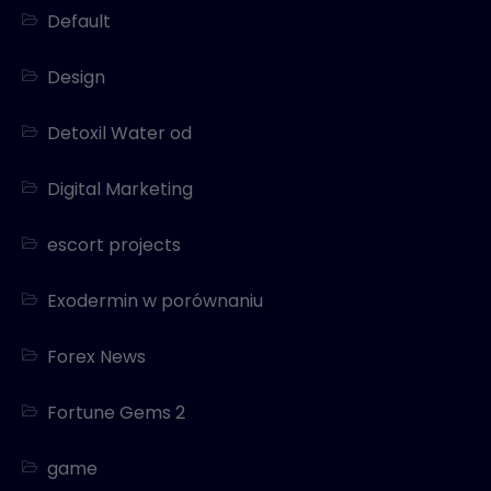
Default
Design
Detoxil Water od
Digital Marketing
escort projects
Exodermin w porównaniu
Forex News
Fortune Gems 2
game