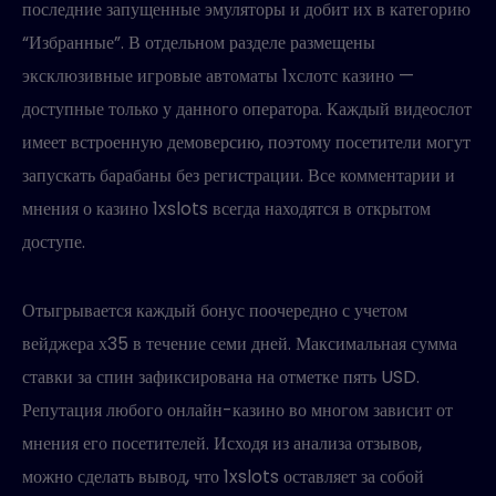
последние запущенные эмуляторы и добит их в категорию
“Избранные”. В отдельном разделе размещены
эксклюзивные игровые автоматы 1хслотс казино —
доступные только у данного оператора. Каждый видеослот
имеет встроенную демоверсию, поэтому посетители могут
запускать барабаны без регистрации. Все комментарии и
мнения о казино 1xslots всегда находятся в открытом
доступе.
Отыгрывается каждый бонус поочередно с учетом
вейджера х35 в течение семи дней. Максимальная сумма
ставки за спин зафиксирована на отметке пять USD.
Репутация любого онлайн-казино во многом зависит от
мнения его посетителей. Исходя из анализа отзывов,
можно сделать вывод, что 1xslots оставляет за собой