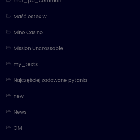
mar_pb_common
Maść ostex w
Mino Casino
Mission Uncrossable
my_texts
Najczęściej zadawane pytania
new
News
OM