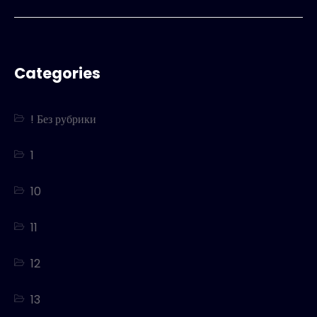
Categories
! Без рубрики
1
10
11
12
13