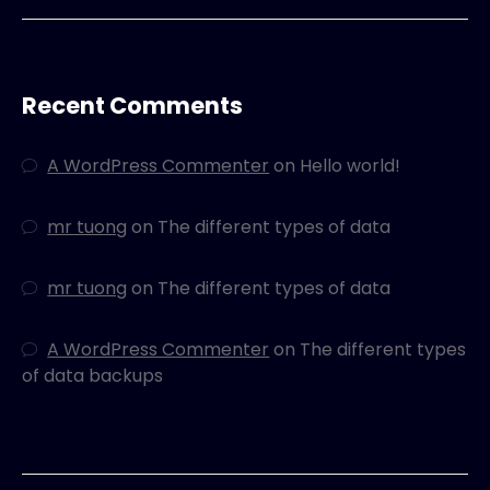
Recent Comments
A WordPress Commenter
on
Hello world!
mr tuong
on
The different types of data
mr tuong
on
The different types of data
A WordPress Commenter
on
The different types
of data backups