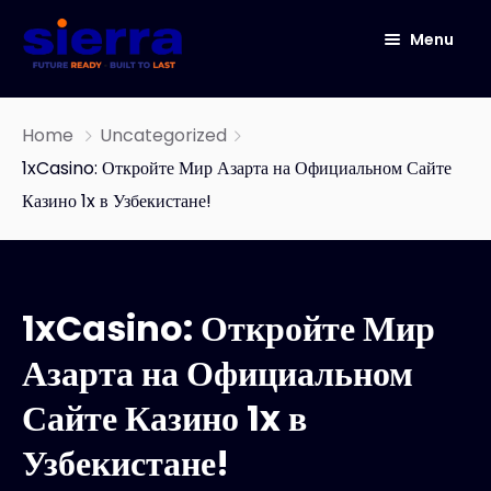
Menu
HOME
Home
Uncategorized
ABOUT
1xCasino: Откройте Мир Азарта на Официальном Сайте
Казино 1x в Узбекистане!
ICT
CYBER SECURITY
NETWORK SOLUTIONS
1xCasino: Откройте Мир
IOT
IT Infrastructure & Software Development
Services
Азарта на Официальном
Our Story
OneConnect
Сайте Казино 1x в
END TO END DATA CENTER SOLUTIONS
Узбекистане!
AUTOMATED INFRASTRUCTURE DESIGN AND