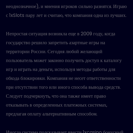
неоднозначное), и мнения игроков сильно разнятся. Играю
с 1xSlots пару лет и считаю, что компания одна из лучших.
Непростая ситуация возникла еще в 2009 году, когда
государство решило запретить азартные игры на
территории России. Сегодня любой желающий
пользователь может законно получить доступ к каталогу
игр и играть на деньги, используя методы работы для
обхода блокировки. Компания не несет ответственности
при отсутствии того или иного способа вывода средств.
Следует подчеркнуть, что она также имеет право
отказывать в определенных платежных системах,
предлагая оплату альтернативным способом.
Иногда система подсказывает ввести 1xcasino бонусный