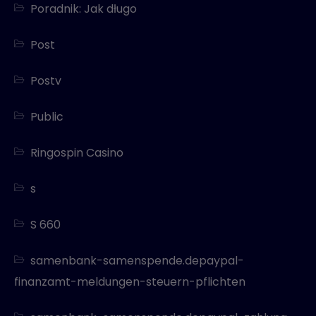
Poradnik: Jak długo
Post
Postv
Public
Ringospin Casino
s
S 660
samenbank-samenspende.depaypal-
finanzamt-meldungen-steuern-pflichten