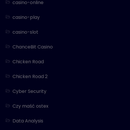
casino-online
casino-play
casino-slot
ChanceBit Casino
Chicken Road
Chicken Road 2
Cyber Security
Czy maść ostex
Data Analysis