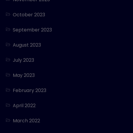
October 2023
September 2023
August 2023
July 2023
May 2023
February 2023
April 2022
March 2022