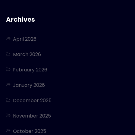
Archives
April 2026
March 2026
February 2026
January 2026
December 2025
November 2025
October 2025