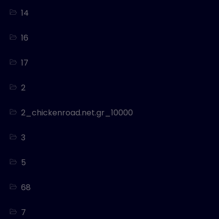
14
16
17
2
2_chickenroad.net.gr_10000
3
5
68
7