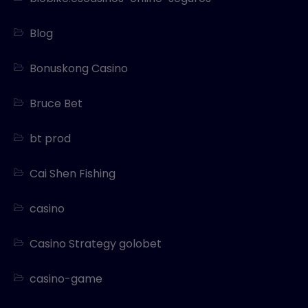
Blog
Bonuskong Casino
Bruce Bet
bt prod
Cai Shen Fishing
casino
Casino Strategy golobet
casino-game