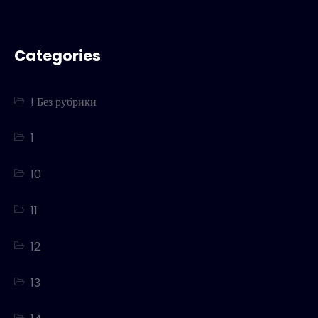
Categories
! Без рубрики
1
10
11
12
13