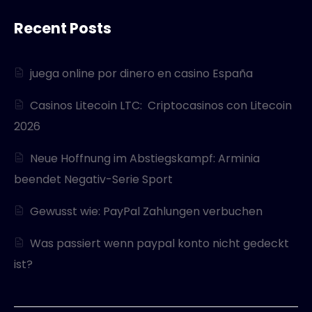
Recent Posts
juega online por dinero en casino España
Casinos Litecoin LTC: ️ Criptocasinos con Litecoin
2026
Neue Hoffnung im Abstiegskampf: Arminia
beendet Negativ-Serie Sport
Gewusst wie: PayPal Zahlungen verbuchen
Was passiert wenn paypal konto nicht gedeckt
ist?