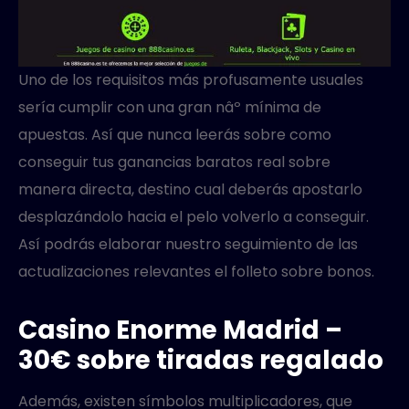
Uno de los requisitos más profusamente usuales
serí­a cumplir con una gran nâº mínima de
apuestas. Así que nunca leerás sobre como
conseguir tus ganancias baratos real sobre
manera directa, destino cual deberás apostarlo
desplazándolo hacia el pelo volverlo a conseguir.
Así podrás elaborar nuestro seguimiento de las
actualizaciones relevantes el folleto sobre bonos.
Casino Enorme Madrid –
30€ sobre tiradas regalado
Además, existen símbolos multiplicadores, que