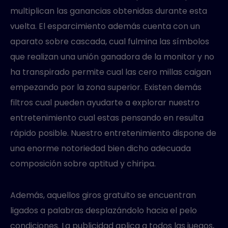
multiplican las ganancias obtenidas durante esta
vuelta. El esparcimiento además cuenta con un
aparato sobre cascada, cual fulmina las símbolos
que realizan una unión ganadora de la monitor y no
ha transpirado permite cual las cero millas caigan
empezando por la zona superior. Existen demás
filtros cual pueden ayudarte a explorar nuestro
entretenimiento cual estas pensando en resulta
rápido posible. Nuestro entretenimiento dispone de
una enorme notoriedad bien dicho adecuada
composición sobre aptitud y chiripa.
Además, aquellos giros gratuito se encuentran
ligados a palabras desplazándolo hacia el pelo
condiciones. La publicidad aplica a todos las juegos,