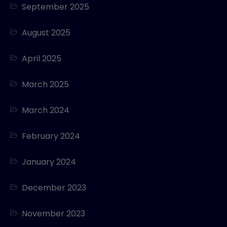
September 2025
August 2025
April 2025
March 2025
March 2024
February 2024
January 2024
December 2023
November 2023