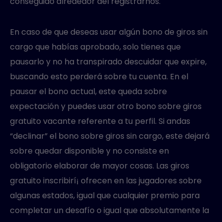
conseguido alrededor del registrarnos.
En caso de que deseas usar algún bono de giros sin
cargo que habías aprobado, solo tienes que
pausarlo y no ha transpirado descuidar que expire,
buscando esto perderá sobre tu cuenta. En el
pausar el bono actual, este queda sobre
expectación y puedes usar otro bono sobre giros
gratuito vacante referente a tu perfil. Si andas
“declinar” el bono sobre giros sin cargo, este dejará
sobre quedar disponible y no consiste en
obligatorio elaborar de mayor cosas. Las giros
gratuito inscribirí¡ ofrecen en las jugadores sobre
algunas estados, igual que cualquier premio para
completar un desafío o igual que absolutamente la