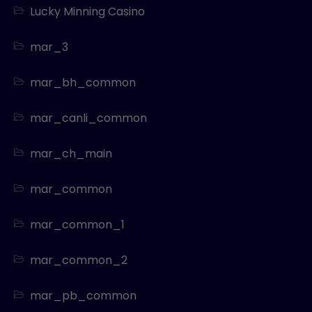
Lucky Minning Casino
mar_3
mar_bh_common
mar_canli_common
mar_ch_main
mar_common
mar_common_1
mar_common_2
mar_pb_common