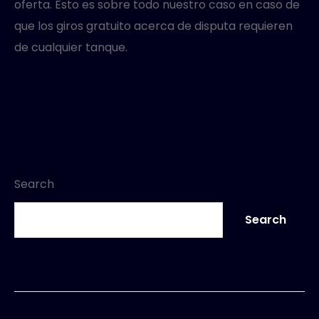
oferta. Esto es sobre todo nuestro caso en caso de
que los giros gratuito acerca de disputa requieren
de cualquier tanque.
Search
Search