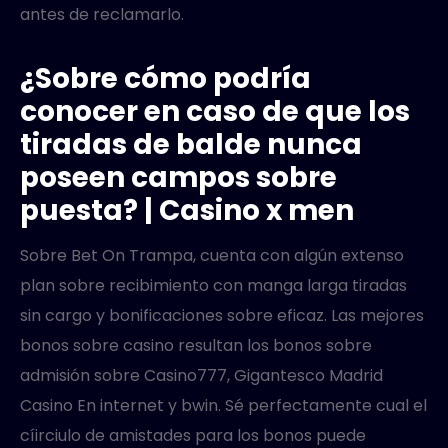
antes de reclamarlo.
¿Sobre cómo podría
conocer en caso de que los
tiradas de balde nunca
poseen campos sobre
puesta? | Casino x men
Sobre Bet On Trampa, cuenta con algún extenso
plan sobre recibimiento con manga larga tiradas
sin cargo y bonificaciones sobre eficaz. Las mejores
bonos sobre casino resultan los bonos sobre
admisión sobre Casino777, Gigantesco Madrid
Casino En internet y bwin. Sé perfectamente cual el
cí­irciulo de amistades para los bonos puede