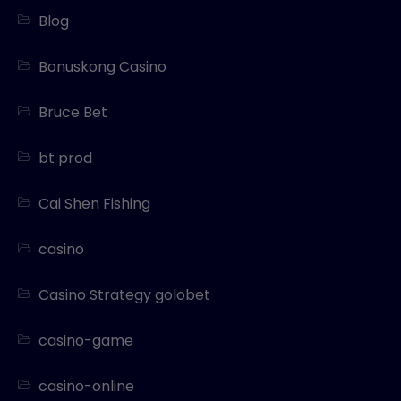
Blog
Bonuskong Casino
Bruce Bet
bt prod
Cai Shen Fishing
casino
Casino Strategy golobet
casino-game
casino-online