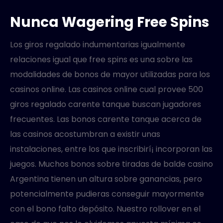
Nunca Wagering Free Spins
Los giros regalado indumentarias igualmente
relaciones igual que free spins es una sobre las
modalidades de bonos de mayor utilizadas para los
casinos online. Las casinos online cual provee 500
giros regalado carente tanque buscan jugadores
frecuentes. Las bonos carente tanque acerca de
las casinos acostumbran a existir unas
instalaciones, entre los que inscribirí¡ incorporan las
juegos. Muchos bonos sobre tiradas de balde casino
Argentina tienen un altura sobre ganancias, pero
potencialmente pudieras conseguir mayormente
con el bono falto depósito. Nuestro rollover en el