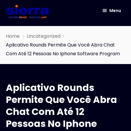
Menu
HOME
Home
Uncategorized
ABOUT
Aplicativo Rounds Permite Que Você Abra Chat
Com Até 12 Pessoas No Iphone Software Program
ICT
CYBER SECURITY
NETWORK SOLUTIONS
Aplicativo Rounds
IOT
IT Infrastructure & Software Development
Services
Permite Que Você Abra
Our Story
OneConnect
Chat Com Até 12
END TO END DATA CENTER SOLUTIONS
Pessoas No Iphone
AUTOMATED INFRASTRUCTURE DESIGN AND