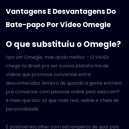
Vantagens E Desvantagens Do
Bate-papo Por Vídeo Omegle
O que substituiu o Omegle?
tipo um Omegle, mas ainda melhor – O VIVIDI
chega no Brasil pra ser a nova plataforma de
vídeos que promove conversas entre
desconhecidos. lembra de quando a gente entrava
pra conversar com pessoas online pela webcam?
é meio que isso, só que mais real, visible e cheia de
personalidade.
É possível escolher com estrangeiros de qual país