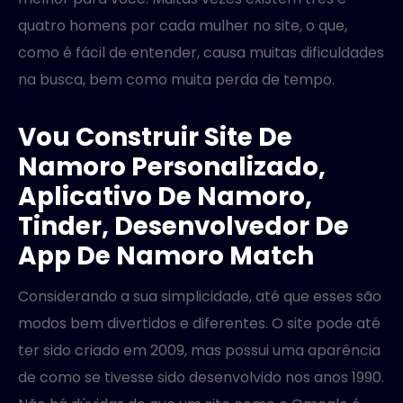
quatro homens por cada mulher no site, o que,
como é fácil de entender, causa muitas dificuldades
na busca, bem como muita perda de tempo.
Vou Construir Site De
Namoro Personalizado,
Aplicativo De Namoro,
Tinder, Desenvolvedor De
App De Namoro Match
Considerando a sua simplicidade, até que esses são
modos bem divertidos e diferentes. O site pode até
ter sido criado em 2009, mas possui uma aparência
de como se tivesse sido desenvolvido nos anos 1990.