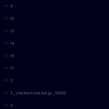
11
12
13
14
16
17
2
2_chickenroad.net.gr_10000
3