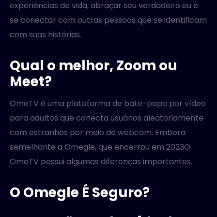
experiências de vida, abraçar seu verdadeiro eu e
se conectar com outras pessoas que se identificam
com suas histórias.
Qual o melhor, Zoom ou
Meet?
OmeTV é uma plataforma de bate-papo por vídeo
para adultos que conecta usuários aleatoriamente
com estranhos por meio de webcam. Embora
semelhante a Omegle, que encerrou em 2023O
OmeTV possui algumas diferenças importantes.
O Omegle É Seguro?