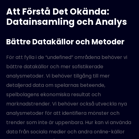
Att Förstå Det Okända:
Datainsamling och Analys
Bättre Datakällor och Metoder
För att fylla i de “undefined” områdena behöver vi
bättre datakällor och mer sofistikerade
analysmetoder. Vi behöver tillgång till mer
detaljerad data om spelarnas beteende,
spelbolagens ekonomiska resultat och
marknadstrender. Vi behöver också utveckla nya
analysmetoder för att identifiera mönster och
trender som inte är uppenbara. Hur kan vi använda
data från sociala medier och andra online-källor