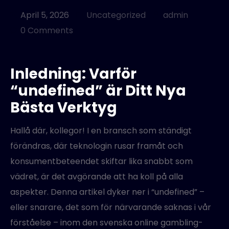
MANAGED SERVICES
April 5, 2026
Uncategorized
admin
0 Comments
Inledning: Varför
“undefined” är Ditt Nya
Bästa Verktyg
Hallå där, kollegor! I en bransch som ständigt
förändras, där teknologin rusar framåt och
konsumentbeteendet skiftar lika snabbt som
vädret, är det avgörande att ha koll på alla
aspekter. Denna artikel dyker ner i “undefined” –
eller snarare, det som för närvarande saknas i vår
förståelse – inom den svenska online gambling-