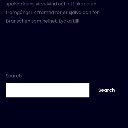
spelvärldens virvelvind och att skapa en
framgångsrik framtid för er själva och för
branschen som helhet. Lycka till!
Search
Search