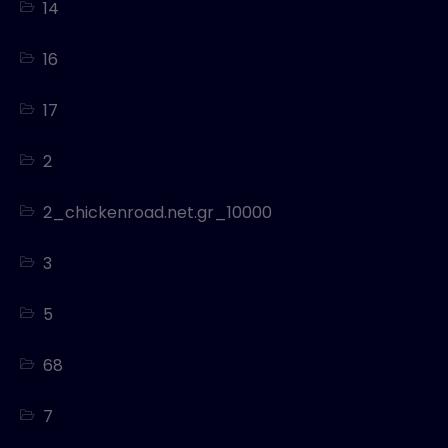
14
16
17
2
2_chickenroad.net.gr_10000
3
5
68
7