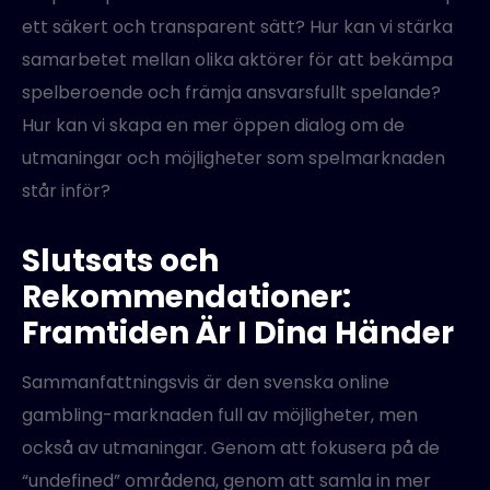
ett säkert och transparent sätt? Hur kan vi stärka
samarbetet mellan olika aktörer för att bekämpa
spelberoende och främja ansvarsfullt spelande?
Hur kan vi skapa en mer öppen dialog om de
utmaningar och möjligheter som spelmarknaden
står inför?
Slutsats och
Rekommendationer:
Framtiden Är I Dina Händer
Sammanfattningsvis är den svenska online
gambling-marknaden full av möjligheter, men
också av utmaningar. Genom att fokusera på de
“undefined” områdena, genom att samla in mer