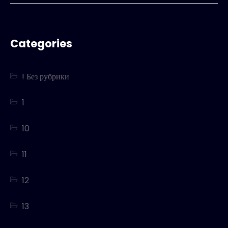
Categories
! Без рубрики
1
10
11
12
13