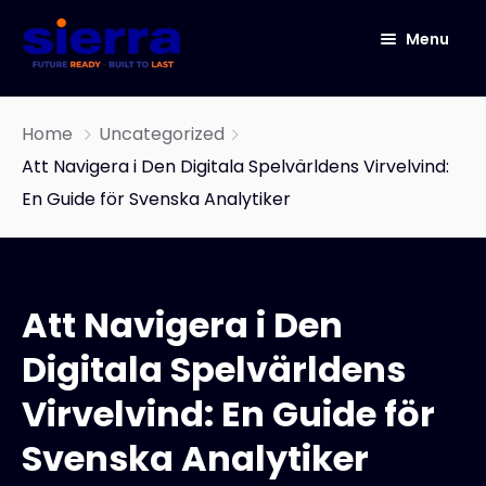
Menu
HOME
Home
Uncategorized
ABOUT
Att Navigera i Den Digitala Spelvärldens Virvelvind:
En Guide för Svenska Analytiker
ICT
CYBER SECURITY
NETWORK SOLUTIONS
Att Navigera i Den
IOT
IT Infrastructure & Software Development
Services
Digitala Spelvärldens
Our Story
OneConnect
Virvelvind: En Guide för
END TO END DATA CENTER SOLUTIONS
Svenska Analytiker
AUTOMATED INFRASTRUCTURE DESIGN AND