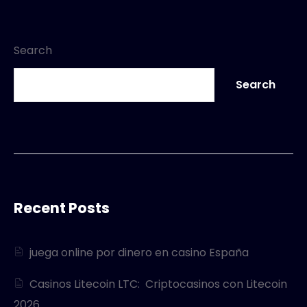
Search
Search
Recent Posts
juega online por dinero en casino España
Casinos Litecoin LTC: ️ Criptocasinos con Litecoin
2026