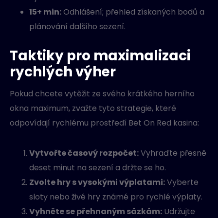
15+ min:
Odhlášení; přehled získaných bodů a
plánování dalšího sezení.
Taktiky pro maximalizaci
rychlých výher
Pokud chcete vytěžit ze svého krátkého herního
okna maximum, zvažte tyto strategie, které
odpovídají rychlému prostředí Bet On Red kasina:
Vytvořte časový rozpočet:
Vyhraďte přesně
deset minut na sezení a držte se ho.
Zvolte hry s vysokými výplatami:
Vyberte
sloty nebo živé hry známé pro rychlé výplaty.
Vyhněte se přehnaným sázkám:
Udržujte