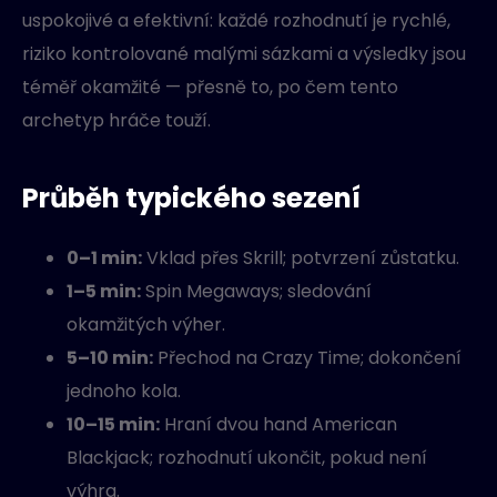
uspokojivé a efektivní: každé rozhodnutí je rychlé,
riziko kontrolované malými sázkami a výsledky jsou
téměř okamžité — přesně to, po čem tento
archetyp hráče touží.
Průběh typického sezení
0–1 min:
Vklad přes Skrill; potvrzení zůstatku.
1–5 min:
Spin Megaways; sledování
okamžitých výher.
5–10 min:
Přechod na Crazy Time; dokončení
jednoho kola.
10–15 min:
Hraní dvou hand American
Blackjack; rozhodnutí ukončit, pokud není
výhra.