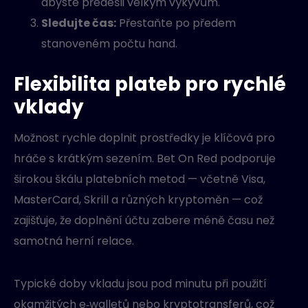
abyste předešli velkým výkyvům.
Sledujte čas:
Přestaňte po předem
stanoveném počtu hand.
Flexibilita plateb pro rychlé
vklady
Možnost rychle doplnit prostředky je klíčová pro
hráče s krátkým sezením. Bet On Red podporuje
širokou škálu platebních metod — včetně Visa,
MasterCard, Skrill a různých kryptoměn — což
zajišťuje, že doplnění účtu zabere méně času než
samotná herní relace.
Typické doby vkladu jsou pod minutu při použití
okamžitých e‑walletů nebo kryptotransferů, což