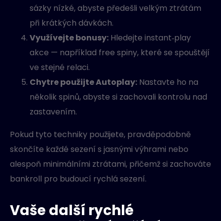
sázky nízké, abyste předešli velkým ztrátám
při krátkých dávkách.
Využívejte bonusy:
Hledejte instant‑play
akce — například free spiny, které se spouštějí
ve stejné relaci.
Chytre použijte Autoplay:
Nastavte ho na
několik spinů, abyste si zachovali kontrolu nad
zastavením.
Pokud tyto techniky použijete, pravděpodobně
skončíte každé sezení s jasnými výhrami nebo
alespoň minimálními ztrátami, přičemž si zachováte
bankroll pro budoucí rychlá sezení.
Vaše další rychlé