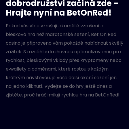
dobrodružství začíná zde –
Hrajte nyní na BetOnRed!
Pokud vás více vzrušují okamžité vzrušení a
blesková hra než maratonské sezení, Bet On Red
casino je připraveno vám pokaždé nabídnout skvělý
zážitek. S rozsáhlou knihovnou optimalizovanou pro
rychlost, bleskovými vklady přes kryptoměny nebo
e‑wallety a odměnami, které rostou s každým
krátkým návštěvou, je vaše další akční sezení jen
na jedno kliknutí. Vydejte se do hry ještě dnes a
zjistěte, proč hráči milují rychlou hru na BetOnRed!