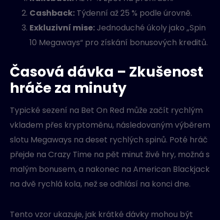
Cashback:
Týdenní až 25 % podle úrovně.
Exkluzivní mise:
Jednoduché úkoly jako „Spin
10 Megaways“ pro získání bonusových kreditů.
Časová dávka – Zkušenost
hráče za minuty
Typické sezení na Bet On Red může začít rychlým
vkladem přes kryptoměnu, následovaným výběrem
slotu Megaways na deset rychlých spinů. Poté hráč
přejde na Crazy Time na pět minut živé hry, možná s
malým bonusem, a nakonec na American Blackjack
na dvě rychlá kola, než se odhlásí na konci dne.
Tento vzor ukazuje, jak krátké dávky mohou být