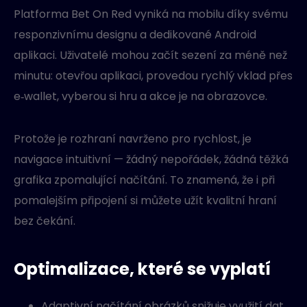
Platforma Bet On Red vyniká na mobilu díky svému
responzivnímu designu a dedikované Android
aplikaci. Uživatelé mohou začít sezení za méně než
minutu: otevřou aplikaci, provedou rychlý vklad přes
e‑wallet, vyberou si hru a akce je na obrazovce.
Protože je rozhraní navrženo pro rychlost, je
navigace intuitivní — žádný nepořádek, žádná těžká
grafika zpomalující načítání. To znamená, že i při
pomalejším připojení si můžete užít kvalitní hraní
bez čekání.
Optimalizace, které se vyplatí
Adaptivní načítání obrázků snižuje využití dat.