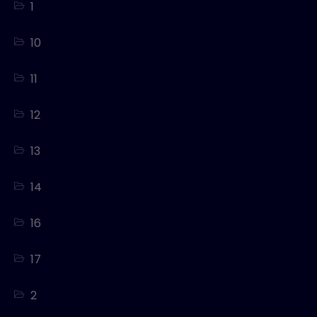
1
10
11
12
13
14
16
17
2