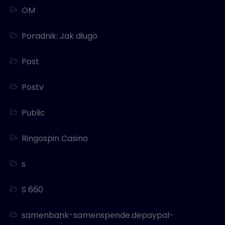
OM
Poradnik: Jak długo
Post
Postv
Public
Ringospin Casino
s
S 660
samenbank-samenspende.depaypal-