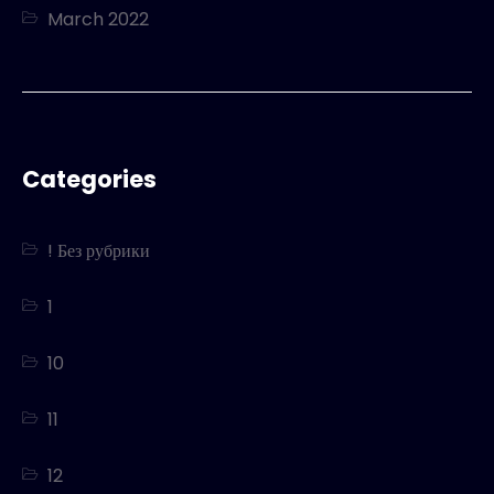
March 2022
Categories
! Без рубрики
1
10
11
12