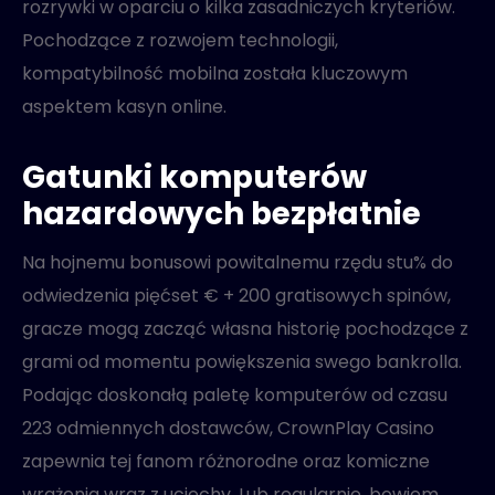
rozrywki w oparciu o kilka zasadniczych kryteriów.
Pochodzące z rozwojem technologii,
kompatybilność mobilna została kluczowym
aspektem kasyn online.
Gatunki komputerów
hazardowych bezpłatnie
Na hojnemu bonusowi powitalnemu rzędu stu% do
odwiedzenia pięćset € + 200 gratisowych spinów,
gracze mogą zacząć własna historię pochodzące z
grami od momentu powiększenia swego bankrolla.
Podając doskonałą paletę komputerów od czasu
223 odmiennych dostawców, CrownPlay Casino
zapewnia tej fanom różnorodne oraz komiczne
wrażenia wraz z uciechy. Lub regularnie, bowiem