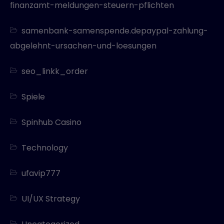
finanzamt-meldungen-steuern-pflichten
samenbank-samenspende.depaypal-zahlung-
abgelehnt-ursachen-und-loesungen
seo_linkk_order
Spiele
Spinhub Casino
Technology
ufavip777
UI/UX Strategy