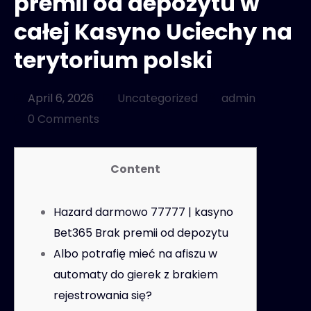
premii od depozytu w
MANAGED SERVICES
całej Kasyno Uciechy na
terytorium polski
April 6, 2026
Uncategorized
admin
0 Comments
Content
Hazard darmowo 77777 | kasyno
Bet365 Brak premii od depozytu
Albo potrafię mieć na afiszu w
automaty do gierek z brakiem
rejestrowania się?