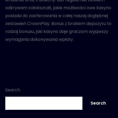
odkrywam całokształt, jakie możliwości owe kasyno
posiada do zaoferowania w całej naszej dogłębnej
zestawień CrownPlay. Bonus z brakiem depozytu to
rodzaj bonusu, jaki kasyno daje graczom wyjąwszy
wymagania dokonywania wpłaty.
Search
Search