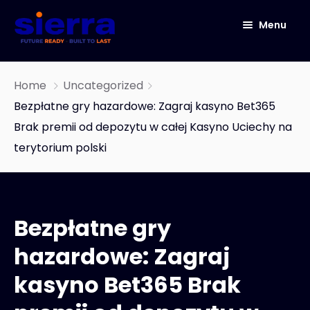
Menu
HOME
Home
Uncategorized
ABOUT
Bezpłatne gry hazardowe: Zagraj kasyno Bet365
Brak premii od depozytu w całej Kasyno Uciechy na
ICT
terytorium polski
CYBER SECURITY
NETWORK SOLUTIONS
IOT
IT Infrastructure & Software Development
Bezpłatne gry
Services
Our Story
OneConnect
hazardowe: Zagraj
END TO END DATA CENTER SOLUTIONS
kasyno Bet365 Brak
AUTOMATED INFRASTRUCTURE DESIGN AND