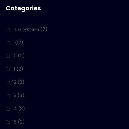
Categories
! Без рубрики
(7)
1
(12)
10
(2)
11
(2)
12
(3)
13
(3)
14
(3)
16
(2)