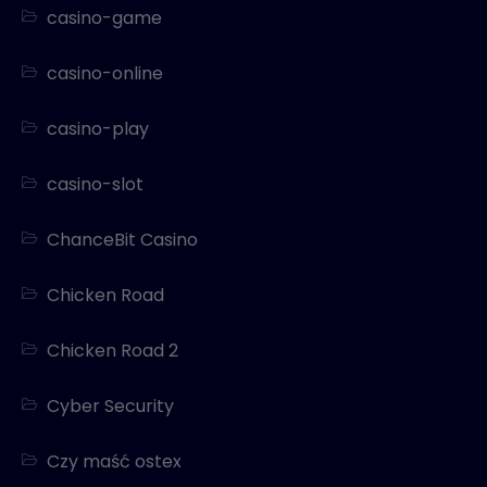
casino-game
casino-online
casino-play
casino-slot
ChanceBit Casino
Chicken Road
Chicken Road 2
Cyber Security
Czy maść ostex