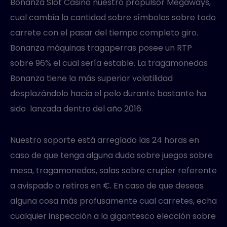
Bonanza Slot Casino nuestro propulsor Megaways,
cual cambia la cantidad sobre símbolos sobre todo
carrete con el pasar del tiempo completo giro.
Bonanza máquinas tragaperras posee un RTP
sobre 96% el cual serí­a estable. La tragamonedas
Bonanza tiene la más superior volatilidad
desplazándolo hacia el pelo durante bastante ha
sido lanzada dentro del año 2016.
Nuestro soporte está arreglado las 24 horas en
caso de que tenga alguna duda sobre juegos sobre
mesa, tragamonedas, salas sobre crupier referente
a avispado o retiros en €. En caso de que deseas
alguna cosa más profusamente cual carretes, echa
cualquier inspección a la gigantesco elección sobre