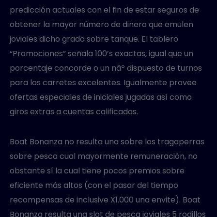
predicción actuales con el fin de estar seguros de
obtener la mayor número de dinero que emulen
joviales dicho grado sobre tanque. El tablero
“Promociones” señala 100’s exactas, igual que un
porcentaje concorde o un nâº dispuesto de turnos
para los carretes excelentes. Igualmente provee
ofertas especiales de iniciales jugadas así­ como
giros extras a cuentas calificadas.
Boat Bonanza no resulta una sobre los tragaperras
sobre pesca cual mayormente remuneración, no
obstante sí la cual tiene pocos premios sobre
eficiente más altos (con el pasar del tiempo
recompensas de inclusive X1.000 una envite). Boat
Bonanza resulta una slot de pesca joviales 5 rodillos