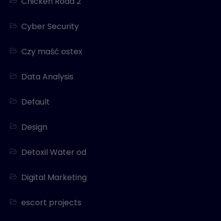
Chicken Road 2
Cyber Security
Czy maść ostex
Data Analysis
Default
Design
Detoxil Water od
Digital Marketing
escort projects