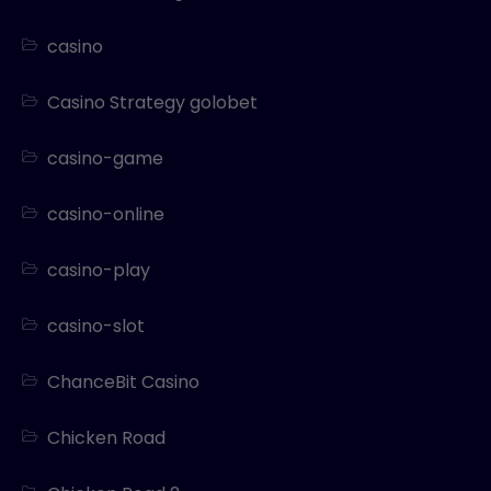
casino
Casino Strategy golobet
casino-game
casino-online
casino-play
casino-slot
ChanceBit Casino
Chicken Road