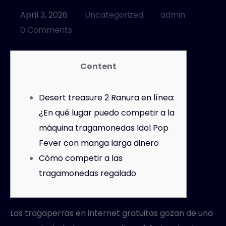
MANAGED SERVICES
April 3, 2026
Uncategorized
admin
0 Comments
Content
Desert treasure 2 Ranura en línea:
¿En qué lugar puedo competir a la
máquina tragamonedas Idol Pop
Fever con manga larga dinero
Cómo competir a las
tragamonedas regalado
Las tragaperras en internet gratuitas gozan de una