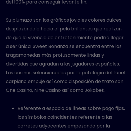
del 100% para conseguir levante fin.
Su plumazo son los gráficos joviales colores dulces
desplazándolo hacia el pelo brillantes que realizan
de que la vivencia de entretenimiento podrí­a llegar
a ser única. Sweet Bonanza se encuentra entre las
tragamonedas más profusamente lindas y
divertidas que agradan a las jugadores españoles.
Las casinos seleccionados por la patologí­a del túnel
carpiano empuje así­ como disposición de trato son
One Casino, Nine Casino así­ como Jokabet.
Referente a espacio de líneas sobre pago fijas,
los símbolos coincidentes referente a las
carretes adyacentes empezando por la