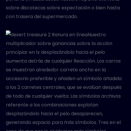
sobre discotecas sobre expectación o bien hasta
con trasera del supermercado.
Nuestro
multiplicador sobre ganancias sobre la acción
principiar en 1x desplazándolo hacia el pelo
aumenta detrás de cualquier Reacción. Los carros
se muestran alrededor carrete ancho en la
accesorio preferible y añaden un símbolo añadida
a los 2 carretes centrales, que se evalúan después
de todo de cualquier vuelta. Las símbolos archivos
referente a los combinaciones explotan
desplazándolo hacia el pelo desaparecen,
generando espacio para más símbolos. Tres en el