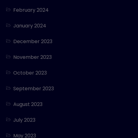
February 2024
January 2024
December 2023
November 2023
October 2023
September 2023
August 2023
July 2023
May 2023