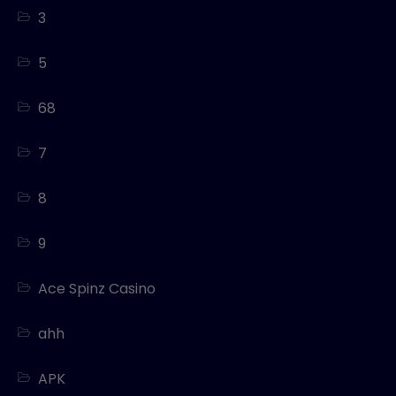
3
5
68
7
8
9
Ace Spinz Casino
ahh
APK