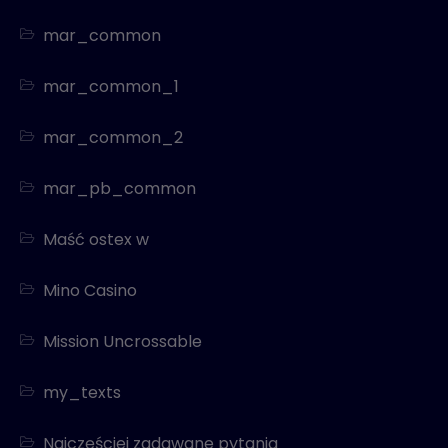
mar_common
mar_common_1
mar_common_2
mar_pb_common
Maść ostex w
Mino Casino
Mission Uncrossable
my_texts
Najczęściej zadawane pytania