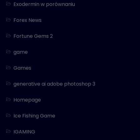
Exodermin w porównaniu
Forex News
Fortune Gems 2
game
Games
generative ai adobe photoshop 3
Homepage
Ice Fishing Game
IGAMING