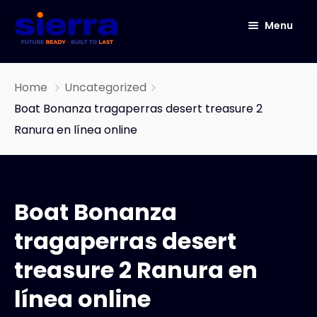
Menu
HOME
Home
Uncategorized
ABOUT
Boat Bonanza tragaperras desert treasure 2
Ranura en línea online
ICT
CYBER SECURITY
NETWORK SOLUTIONS
Boat Bonanza
IOT
IT Infrastructure & Software Development
Services
tragaperras desert
Our Story
OneConnect
treasure 2 Ranura en
END TO END DATA CENTER SOLUTIONS
línea online
AUTOMATED INFRASTRUCTURE DESIGN AND