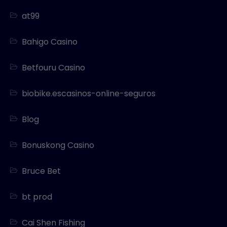
at99
Bahigo Casino
Betfouru Casino
biobike.escasinos-online-seguros
Blog
Bonuskong Casino
Bruce Bet
bt prod
Cai Shen Fishing