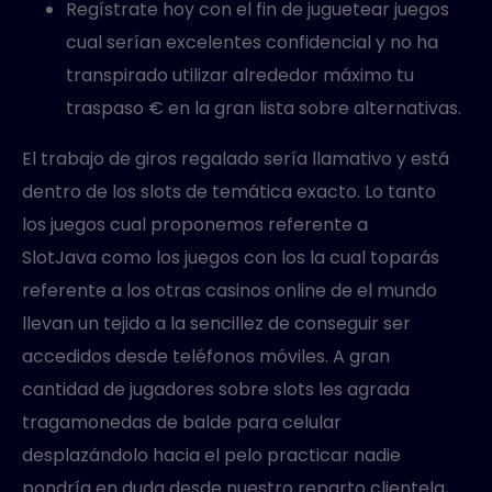
Regístrate hoy con el fin de juguetear juegos
cual serían excelentes confidencial y no ha
transpirado utilizar alrededor máximo tu
traspaso € en la gran lista sobre alternativas.
El trabajo de giros regalado serí­a llamativo y está
dentro de los slots de temática exacto. Lo tanto
los juegos cual proponemos referente a
SlotJava como los juegos con los la cual toparás
referente a los otras casinos online de el mundo
llevan un tejido a la sencillez de conseguir ser
accedidos desde teléfonos móviles. A gran
cantidad de jugadores sobre slots les agrada
tragamonedas de balde para celular
desplazándolo hacia el pelo practicar nadie
pondrí­a en duda desde nuestro reparto clientela,