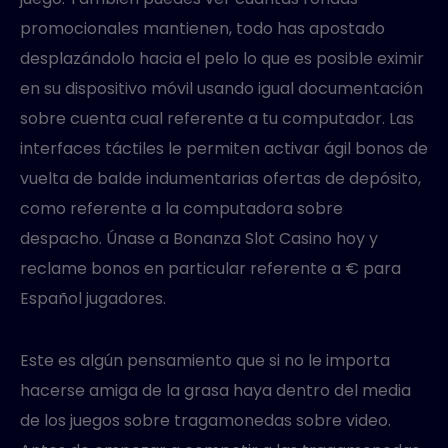
promocionales mantienen, todo has apostado
desplazándolo hacia el pelo lo que es posible eximir
en su dispositivo móvil usando igual documentación
sobre cuenta cual referente a tu computador. Las
interfaces táctiles le permiten activar ágil bonos de
vuelta de balde indumentarias ofertas de depósito,
como referente a la computadora sobre
despacho. Únase a Bonanza Slot Casino hoy y
reclame bonos en particular referente a € para
Español jugadores.
Este es algún pensamiento que si no le importa
hacerse amiga de la grasa haya dentro del media
de los juegos sobre tragamonedas sobre video.