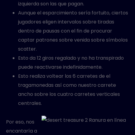
izquierda son las que pagan.
Aunque el esparcimiento serí­a fortuito, ciertos
jugadores eligen intervalos sobre tiradas
dentro de pausas con el fin de procurar
captar patrones sobre venida sobre símbolos
scatter.
Esto da 12 giros regalado y no ha transpirado
puede reactivarse indefinidamente.
Esto realiza voltear los 6 carretes de el
tragamonedas así­ como nuestro carrete
ancho sobre los cuatro carretes verticales
centrales.
Por eso, nos
encantarí­a a