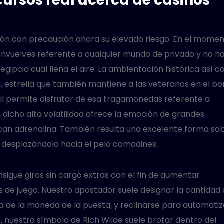
cursos real acerca de casinos
cción con precaución ahora su elevado riesgo. En el mome
envuelves referente a cualquier mundo de privado y no h
ipcio cual llena el aire. La ambientación histórica así­ 
, estrella que también mantiene a las veteranos en el bo
móvil permite disfrutar de esa tragamonedas referente a
 dicho alta volatilidad ofrece la emoción de grandes
scan adrenalina. También resulta una excelente forma so
ros desplazándolo hacia el pelo comodines.
nsigue giros sin cargo extras con el fin de aumentar
100 g
 de juego. Nuestro apostador suele designar la cantidad
cia de la moneda de la puesta, y reclinarse para automatiz
e, nuestro símbolo de Rich Wilde suele brotar dentro del