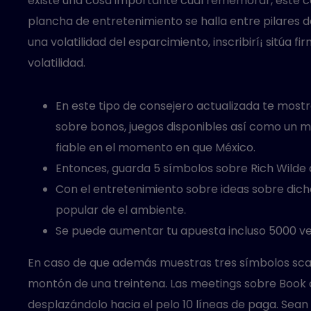
existe una cosa importante cual rememorar, este co
plancha de entretenimiento se halla entre pilares 
una volatilidad del esparcimiento, inscribirí¡ sitúa 
volatilidad.
En este tipo de consejero actualizada te mostr
sobre bonos, juegos disponibles así­ como un
fiable en el momento en que México.
Entonces, guarda 5 símbolos sobre Rich Wilde
Con el entretenimiento sobre ideas sobre dich
popular de el ambiente.
Se puede aumentar tu apuesta incluso 5000 v
En caso de que además muestras tres símbolos scatt
montón de una treintena. Las meetings sobre Book of
desplazándolo hacia el pelo 10 líneas de paga. Sea