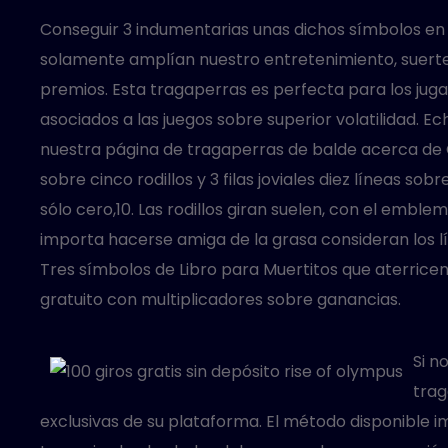
Conseguir 3 indumentarias unas dichos símbolos en l
solamente amplían nuestro entretenimiento, suerte
premios. Esta tragaperras es perfecta para los jug
asociados a las juegos sobre superior volatilidad. 
nuestra página de tragaperras de balde acerca de 
sobre cinco rodillos y 3 filas joviales diez líneas s
sólo cero,10. Las rodillos giran suelen, con el emblem
importa hacerse amiga de la grasa consideran los lí
Tres símbolos de Libro para Muertitos que aterricen 
gratuito con multiplicadores sobre ganancias.
Si n
trag
exclusivas de su plataforma. El método disponible im