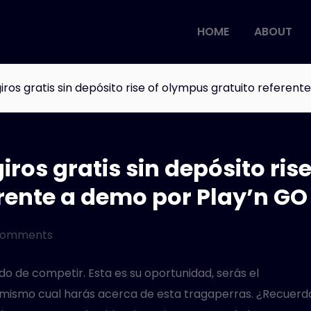
HOME
ABOUT
iros gratis sin depósito rise of olympus gratuito referen
iros gratis sin depósito ris
erente a demo por Play’n GO
Comments
tido de competir. Esta es su oportunidad, serás el
 lo mismo cual harás acerca de esta tragaperras.
¿Recuerd