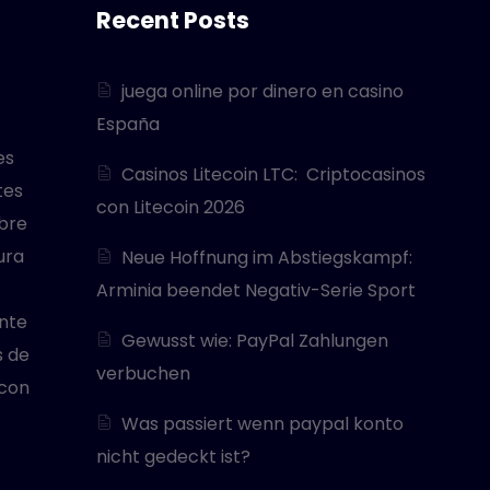
Recent Posts
juega online por dinero en casino
España
es
Casinos Litecoin LTC: ️ Criptocasinos
tes
con Litecoin 2026
obre
ura
Neue Hoffnung im Abstiegskampf:
Arminia beendet Negativ-Serie Sport
nte
Gewusst wie: PayPal Zahlungen
s de
verbuchen
 con
Was passiert wenn paypal konto
nicht gedeckt ist?