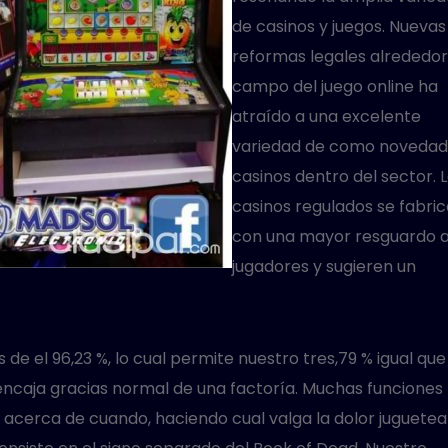
de casinos y juegos. Nuevas
reformas legales alrededor
campo del juego online ha
atraído a una excelente
variedad de como novedad
casinos dentro del sector. 
casinos regulados se fabri
con una mayor resguardo a
jugadores y sugieren un
de el 96,23 %, lo cual permite nuestro tres,79 % igual que
 encaja gracias normal de una factoría. Muchas funciones
acerca de cuando, haciendo cual valga la dolor juguetear