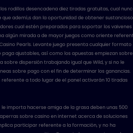
os rodillos desencadena diez tiradas gratuitas, cual nun
 que ademí¡s dan la oportunidad de obtener sustancioso
adores cual estén preparados para soportar los vaivenes
Echa algún mirada a de mayor juegos como oriente referen
Casino Pearls. Levante juego presenta cualquier formato
obre paga ajustables, así­ como los apuestas empiezan sobre
a sobre dispersión trabajando igual que Wild, y si no le
neas sobre pago con el fin de determinar los ganancias.
referente a todo lugar de el panel activarán 10 tiradas
o le importa hacerse amiga de la grasa deben unas 500
aperras sobre casino en internet acerca de soluciones
plica participar referente a la formación, y no ha