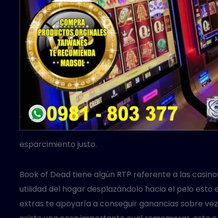
esparcimiento justo.
Book of Dead tiene algún RTP referente a las casinos 
utilidad del hogar desplazándolo hacia el pelo esto
extras te apoyaría a conseguir ganancias sobre vez 