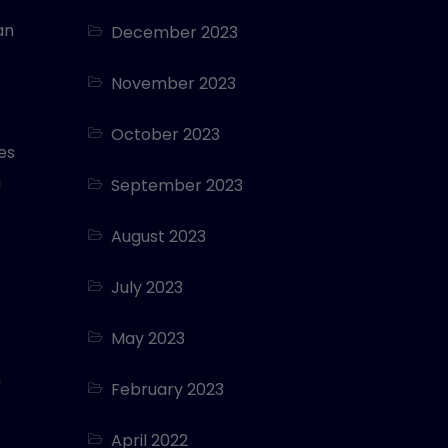
an
December 2023
November 2023
October 2023
es
a
September 2023
August 2023
July 2023
May 2023
n
February 2023
April 2022