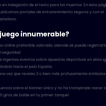
pto en indagación de el texto para los muertos. En esta pág
blicamos portales de entretenimiento seguros y con el
astellano.
 juego innumerable?
no online preferible valorado, adonde se puede registrart
l seguridad.
 ingentes eventos sobre apuestas deportivas en sitios ig
ándolo hacia el pelo España.
n una vez que reveles 3 o bien más profusamente símbolos
encia sobre el banner único y no ha transpirado nacer 
0 giros de balde en tu primer tanque!