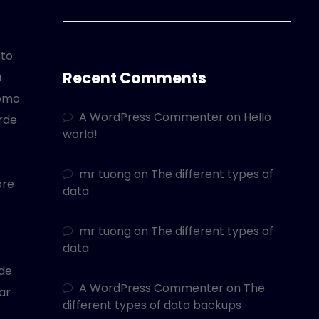
nto
Recent Comments
a
como
A WordPress Commenter
on
Hello
rde
world!
mr tuong
on
The different types of
bre
data
mr tuong
on
The different types of
data
iros
 de
A WordPress Commenter
on
The
ar
different types of data backups