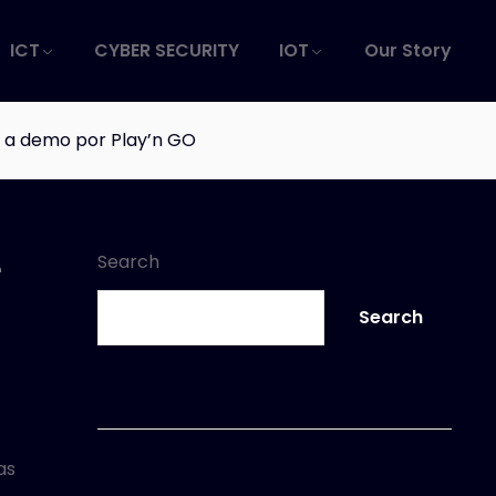
ICT
CYBER SECURITY
IOT
Our Story
te a demo por Play’n GO
e
Search
Search
as