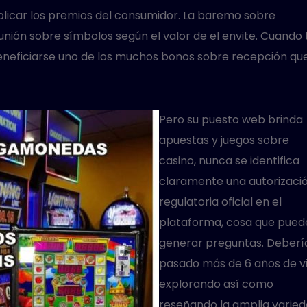
iplicar los premios del consumidor. La baremo sobre
unión sobre símbolos según el valor de el envite. Cuando 
eneficiarse uno de los muchos bonos sobre recepción qu
Pero su puesto web brinda
apuestas y juegos sobre
casino, nunca se identifica
claramente una autorizaci
regulatoria oficial en el
plataforma, cosa que pued
generar preguntas. Deberí
pasado más de 6 años de v
explorando así­ como
reseñando la amplia varie