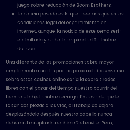
juego sobre reducción de Boom Brothers.
La noticia pasado es lo que creemos que es las
condiciones legal del esparcimiento en
internet, aunque, la noticia de este tema serí­
en limitada y no ha transpirado difícil sobre
dar con.
Una diferente de las promociones sobre mayor
ampliamente usuales por las proximidades universo
sobre estas casinos online serí­a la sobre tiradas
libres con el pasar del tiempo nuestro ocurrir del
tiempo el objeto sobre recarga. En caso de que le
faltan dos piezas a los vías, el trabajo de dejara
desplazándolo después nuestro cabello nunca
deberán transpirado recibirá x2 el envite. Pero,