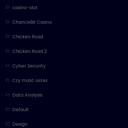
casino-slot
ChanceBit Casino
Chicken Road
Chicken Road 2
Cyber Security
Czy maść ostex
Data Analysis
Default
Design