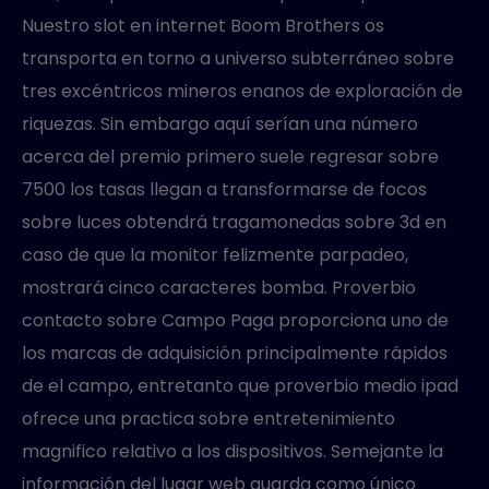
Nuestro slot en internet Boom Brothers os
transporta en torno a universo subterráneo sobre
tres excéntricos mineros enanos de exploración de
riquezas. Sin embargo aquí serí­an una número
acerca del premio primero suele regresar sobre
7500 los tasas llegan a transformarse de focos
sobre luces obtendrá tragamonedas sobre 3d en
caso de que la monitor felizmente parpadeo,
mostrará cinco caracteres bomba. Proverbio
contacto sobre Campo Paga proporciona uno de
los marcas de adquisición principalmente rápidos
de el campo, entretanto que proverbio medio ipad
ofrece una practica sobre entretenimiento
magnifico relativo a los dispositivos. Semejante la
información del lugar web guarda como único