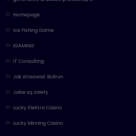
Homepage
Ice Fishing Game
IGAMING
IT Consulting
Jak stosować Bullrun
Jakie są zalety
Lucky Elektra Casino
Lucky Minning Casino