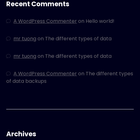
Recent Comments
A WordPress Commenter
on
Hello world!
mr tuong
on
The different types of data
mr tuong
on
The different types of data
A WordPress Commenter
on
The different types
of data backups
Archives