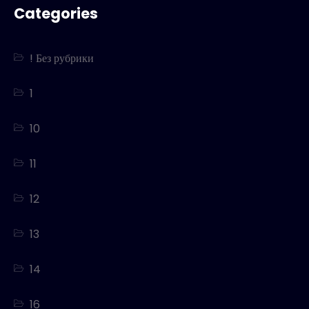
Categories
! Без рубрики
1
10
11
12
13
14
16