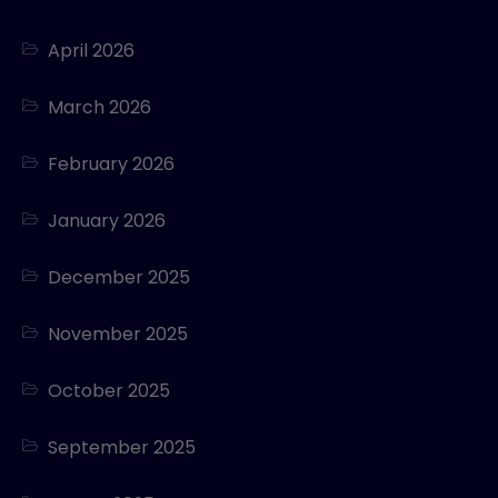
April 2026
March 2026
February 2026
January 2026
December 2025
November 2025
October 2025
September 2025