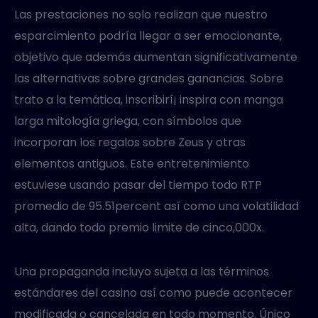
Las prestaciones no solo realizan que nuestro
esparcimiento podrí­a llegar a ser emocionante,
objetivo que además aumentan significativamente
las alternativas sobre grandes ganancias. Sobre
trato a la temática, inscribirí¡ inspira con manga
larga mitología griega, con símbolos que
incorporan los regalos sobre Zeus y otras
elementos antiguos. Este entretenimiento
estuviese usando pasar del tiempo todo RTP
promedio de 95.51percent así­ como una volatilidad
alta, dando todo premio limite de cinco,000x.
Una propaganda incluyo sujeta a las términos
estándares del casino así­ como puede acontecer
modificada o cancelada en todo momento. Único