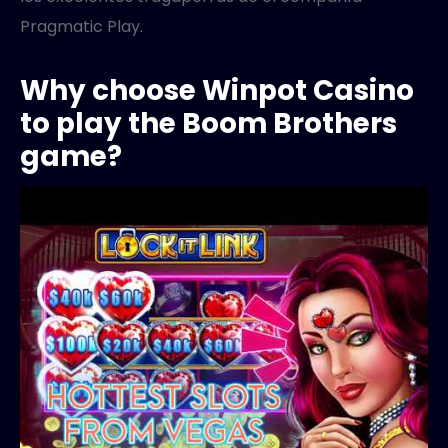
Pragmatic Play.
Why choose Winpot Casino
to play the Boom Brothers
game?