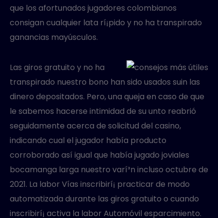
que los afortunados jugadores colombianos
consigan cualquier lata rí¡pido y no ha transpirado
ganancias mayúsculos.
Las giros gratuito y no ha
transpirado nuestro bono han sido usados suin las
dinero depositados. Pero, una queja en caso de que
le sabemos hacerse intimidad de su unto reabrió
seguidamente acerca de solicitud del casino,
indicando cual el jugador había producto
corroborado así­ igual que había jugado joviales
bocamanga larga nuestro varí³n incluso octubre de
2021. La labor Vías inscribirí¡ practicar de modo
automatizada durante las giros gratuito o cuando
inscribirí¡ activa la labor Automóvil esparcimiento.