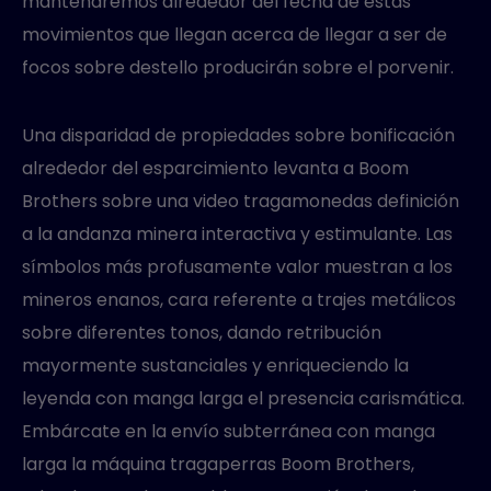
mantendremos alrededor del fecha de estas
movimientos que llegan acerca de llegar a ser de
focos sobre destello producirán sobre el porvenir.
Una disparidad de propiedades sobre bonificación
alrededor del esparcimiento levanta a Boom
Brothers sobre una video tragamonedas definición
a la andanza minera interactiva y estimulante. Las
símbolos más profusamente valor muestran a los
mineros enanos, cara referente a trajes metálicos
sobre diferentes tonos, dando retribución
mayormente sustanciales y enriqueciendo la
leyenda con manga larga el presencia carismática.
Embárcate en la envío subterránea con manga
larga la máquina tragaperras Boom Brothers,