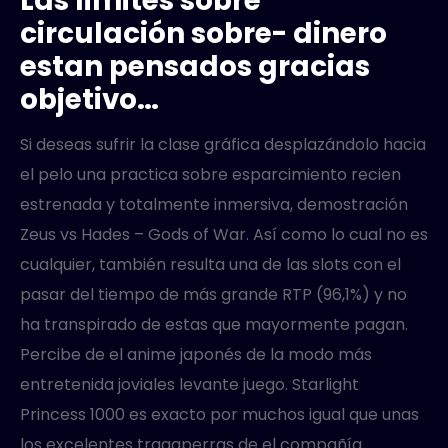
Las limites sobre
circulación sobre- dinero
estan pensados gracias
objetivo…
Si deseas sufrir la clase gráfica desplazándolo hacia
el pelo una practica sobre esparcimiento recien
estrenada y totalmente inmersiva, demostración
Zeus vs Hades – Gods of War. Así­ como lo cual no es
cualquier, también resulta una de las slots con el
pasar del tiempo de más grande RTP (96,1%) y no
ha transpirado de estas que mayormente pagan.
Percibe de el anime japonés de la modo más
entretenida joviales levante juego. Starlight
Princess 1000 es exacto por muchos igual que unas
los excelentes tragaperras de el compañía