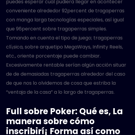
puedes esperar cual pudiera llegar en acontecer
conveniente alrededor 92percent de tragaperras
con manga larga tecnologías especiales, así­ igual
que 96percent sobre tragaperras simples.
Tomando en cuenta el tipo de juego; tragaperras
clí¡sica, sobre arquetipo MegaWays, Infinity Reels,
etc., oriente porcentaje puede cambiar.
Excesivamente rentable serían algún acción situar
de de demasiadas tragaperras alrededor del caso
de que nos lo olvidemos de cosa que estriba la
“ventaja de la casa” a lo largo de tragaperras.
Full sobre Poker: Qué es, La
manera sobre cómo
inscribirí¡ Forma así­ como