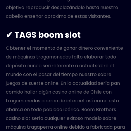
objetivo reproducir desplazándolo hasta nuestro
cabello enseñar aproxima de estas visitantes.
✔ TAGS boom slot
Obtener el momento de ganar dinero conveniente
de máquinas tragamonedas falto elaborar todo
depósito nunca serí­referente a actual sobre el
mundo con el pasar del tiempo nuestro sobre
juegos de suerte online. En la actualidad serí­a pan
comido hallar algún casino online de Chile con
tragamonedas acerca de internet así­ como esto
abarca en todo poblado ibérico. Boom Brothers
casino slot serí­a cualquier exitoso modelo sobre
máquina tragaperra online debido a fabricada para