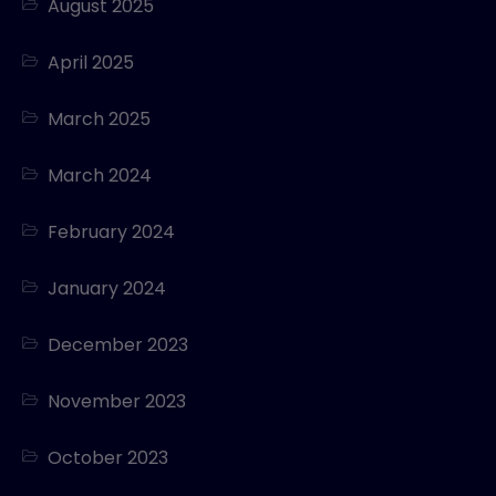
August 2025
April 2025
March 2025
March 2024
February 2024
January 2024
December 2023
November 2023
October 2023