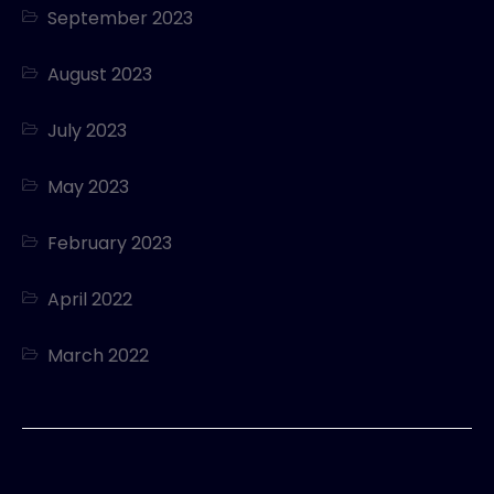
September 2023
August 2023
July 2023
May 2023
February 2023
April 2022
March 2022