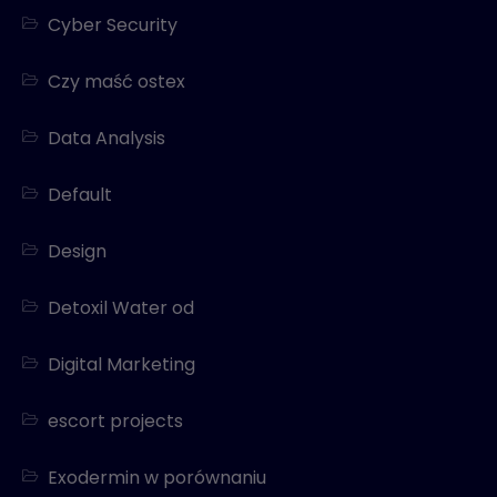
Cyber Security
Czy maść ostex
Data Analysis
Default
Design
Detoxil Water od
Digital Marketing
escort projects
Exodermin w porównaniu