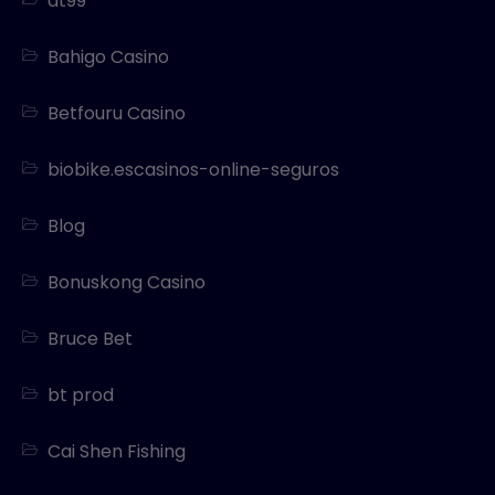
at99
Bahigo Casino
Betfouru Casino
biobike.escasinos-online-seguros
Blog
Bonuskong Casino
Bruce Bet
bt prod
Cai Shen Fishing