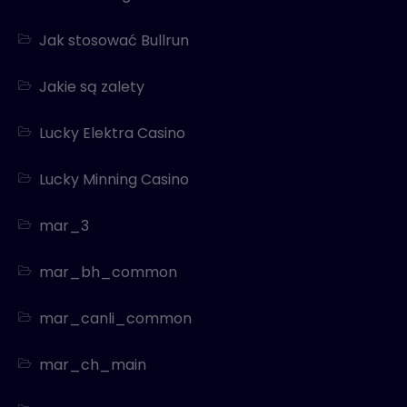
Jak stosować Bullrun
Jakie są zalety
Lucky Elektra Casino
Lucky Minning Casino
mar_3
mar_bh_common
mar_canli_common
mar_ch_main