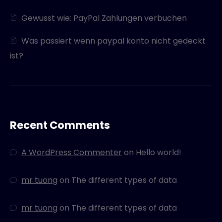
Gewusst wie: PayPal Zahlungen verbuchen
Was passiert wenn paypal konto nicht gedeckt
ist?
Recent Comments
A WordPress Commenter
on
Hello world!
mr tuong
on
The different types of data
mr tuong
on
The different types of data