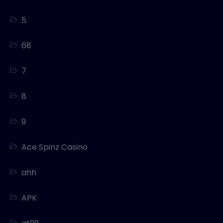
5
68
7
8
9
Ace Spinz Casino
ahh
APK