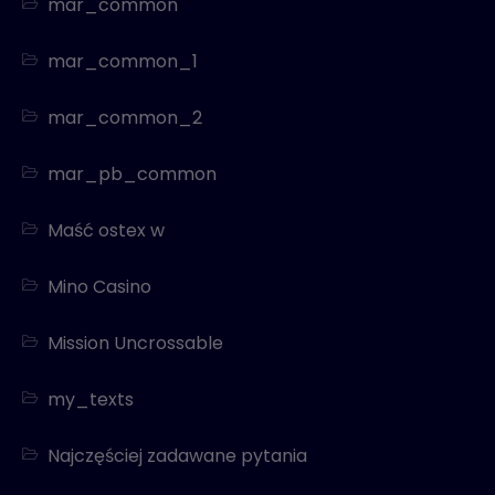
mar_common
mar_common_1
mar_common_2
mar_pb_common
Maść ostex w
Mino Casino
Mission Uncrossable
my_texts
Najczęściej zadawane pytania