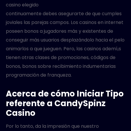
casino elegido
continuamente debes asegurarte de que cumples
joviales las parejas campos. Los casinos en internet
poseen bonos a jugadores más y existentes de
conseguir más usuarios desplazándolo hacia el pelo
animarlos a que jueguen. Pero, las casinos ademí¡s
tienen otras clases de promociones, códigos de
bonos, bonos sobre recibimiento indumentarias
programación de franqueza.
Acerca de cómo Iniciar Tipo
referente a CandySpinz
Casino
Por lo tanto, da la impresión que nuestro