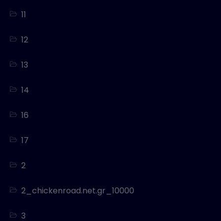
11
12
13
14
16
17
2
2_chickenroad.net.gr_10000
3