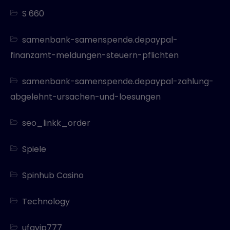
S 660
samenbank-samenspende.depaypal-
finanzamt-meldungen-steuern-pflichten
samenbank-samenspende.depaypal-zahlung-
abgelehnt-ursachen-und-loesungen
seo_linkk_order
Spiele
Spinhub Casino
Technology
ufavip777