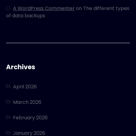
A WordPress Commenter
on
The different types
of data backups
Archives
April 2026
March 2026
February 2026
January 2026