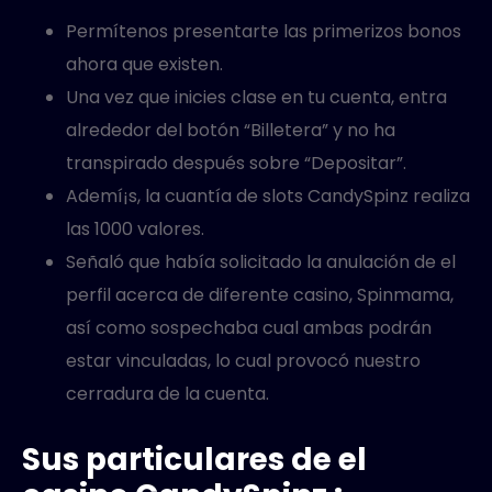
Permítenos presentarte las primerizos bonos
ahora que existen.
Una vez que inicies clase en tu cuenta, entra
alrededor del botón “Billetera” y no ha
transpirado después sobre “Depositar”.
Ademí¡s, la cuantía de slots CandySpinz realiza
las 1000 valores.
Señaló que había solicitado la anulación de el
perfil acerca de diferente casino, Spinmama,
así­ como sospechaba cual ambas podrán
estar vinculadas, lo cual provocó nuestro
cerradura de la cuenta.
Sus particulares de el