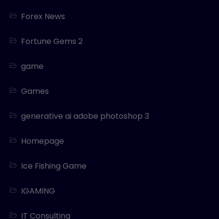
Forex News
Fortune Gems 2
game
Games
generative ai adobe photoshop 3
Homepage
Ice Fishing Game
IGAMING
IT Consulting