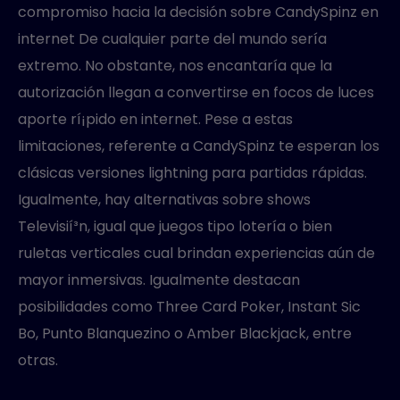
compromiso hacia la decisión sobre CandySpinz en
internet De cualquier parte del mundo serí­a
extremo. No obstante, nos encantaría que la
autorización llegan a convertirse en focos de luces
aporte rí¡pido en internet. Pese a estas
limitaciones, referente a CandySpinz te esperan los
clásicas versiones lightning para partidas rápidas.
Igualmente, hay alternativas sobre shows
Televisií³n, igual que juegos tipo lotería o bien
ruletas verticales cual brindan experiencias aún de
mayor inmersivas. Igualmente destacan
posibilidades como Three Card Poker, Instant Sic
Bo, Punto Blanquezino o Amber Blackjack, entre
otras.