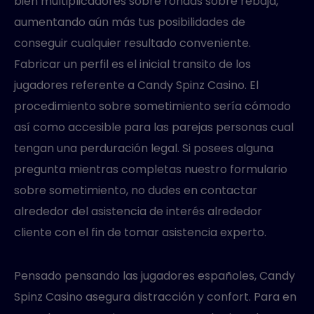
bien multiplicadores sobre rondas sobre rebaja,
aumentando aún más tus posibilidades de
conseguir cualquier resultado conveniente.
Fabricar un perfil es el inicial transito de los
jugadores referente a Candy Spinz Casino. El
procedimiento sobre sometimiento serí­a cómodo
así­ como accesible para las parejas personas cual
tengan una perduración legal. Si posees alguna
pregunta mientras completas nuestro formulario
sobre sometimiento, no dudes en contactar
alrededor del asistencia de interés alrededor
cliente con el fin de tomar asistencia experto.
Pensado pensando las jugadores españoles, Candy
Spinz Casino asegura distracción y confort. Para en