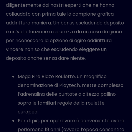
diligentemente dai nostri esperti che ne hanno
collaudato con prima tale la campione grafica
addirittura maniera. Un bonus escludendo deposito
è un’voto funzione a sicurezza da un casa da gioco
per riconoscere la opzione di agire addirittura
vincere non so che escludendo eleggere un
deposito anche senza dare niente.
Mega Fire Blaze Roulette, un magnifico
denominazione di Playtech, mette complesso
l’adrenalina delle puntate a altezza pallino
sopra le familiari regole della roulette
europea.
Per di più, per approvare è conveniente avere
perlomeno 18 anni (ovvero l’epoca consentita