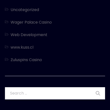
Uncategorized
Wager Palace Casino
Web Development
www.kuss.cl
Zuluspins Casino