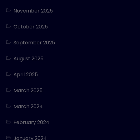
November 2025
October 2025
September 2025
August 2025
April 2025
March 2025
March 2024
February 2024
January 2024