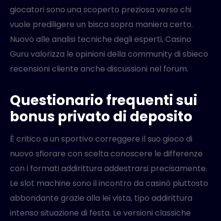
giocatori sono una scoperto preziosa verso chi
vuole prediligere un bisca sopra maniera certo.
Nuovo alle analisi tecniche degli esperti, Casino
Guru valorizza le opinioni della community di sbieco
recensioni cliente anche discussioni nel forum.
Questionario frequenti sui
bonus privato di deposito
È critico a un sportivo correggere il suo gioco di
nuovo sfiorare con scelta conoscere le differenze
con i formati addirittura addestrarsi precisamente.
Le slot machine sono il incontro da casinò piuttosto
abbondante grazie alla lei vista, tipo addirittura
intenso situazione di festa. Le versioni classiche