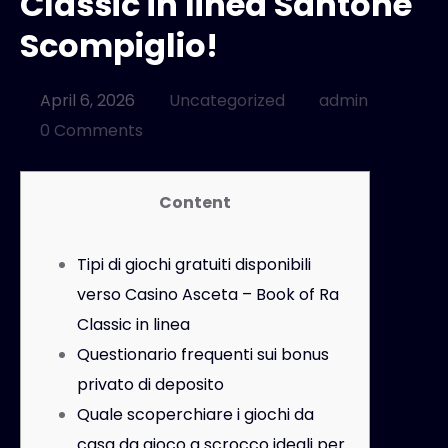
Classic in linea Santone
MANAGED SERVICES
Scompiglio!
April 6, 2026
Uncategorized
admin
0 Comments
Content
Tipi di giochi gratuiti disponibili
verso Casino Asceta – Book of Ra
Classic in linea
Questionario frequenti sui bonus
privato di deposito
Quale scoperchiare i giochi da
casa da gioco a scrocco ideali per