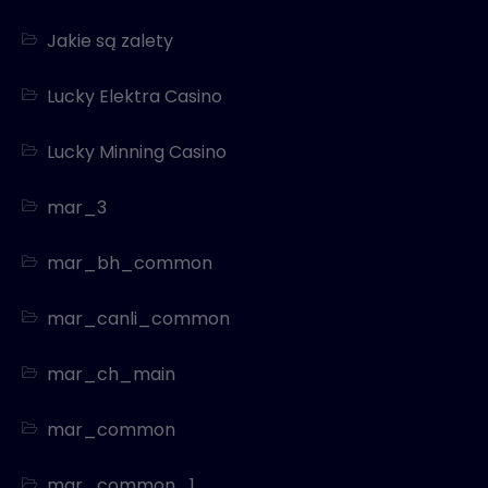
Jakie są zalety
Lucky Elektra Casino
Lucky Minning Casino
mar_3
mar_bh_common
mar_canli_common
mar_ch_main
mar_common
mar_common_1