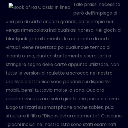
Tale prassi necessita
però dell’impiego di
una pila di carte ancora grande, ad esempio non
venga rimescolata indi qualsiasi ripresa. Nei giochi di
blackjack gratuitamente, la recipiente di carte
virtuali viene resettata poi qualunque tempo di
incontro; ma, puoi costantemente esercitarti a
stringere segno delle carte appunto utilizzate. Non
tutte le versioni di roulette a scrocco nel nostro
archivio elettronico sono giocabili sui dispositivi
mobili, bensì tuttavia molte lo sono. Qualora
desideri visualizzare solo i giochi che possono avere
luogo utilizzati su smartphone anche tablet, puoi
sfruttare il filtro “Dispositivi arredamento”. Ciascuno
i giochi inclusi nel nostro lista sono stati esaminati