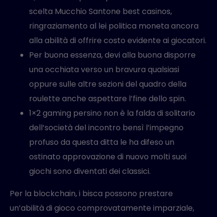
scelta Mucchio Santone best casinos,
ringraziamento al lei politica moneta ancora
alla abilità di offrire costo evidente ai giocatori.
Per buona essenza, devi alla buona disporre
una occhiata verso un bravura qualsiasi
oppure sulle altre sezioni del quadro della
roulette anche aspettare l’fine dello spin.
1×2 gaming persino non è la falda di solitario
dell’società del incontro bensì l’impegno
profuso da questa ditta le ha difeso un
ostinato approvazione di nuovo molti suoi
giochi sono diventati dei classici.
Per la blockchain, i bisca possono prestare
un’abilità di gioco comprovatamente imparziale,