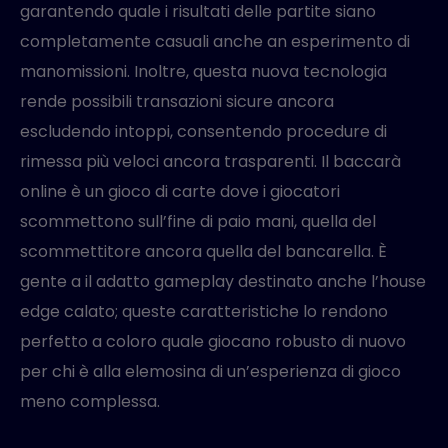
garantendo quale i risultati delle partite siano
completamente casuali anche an esperimento di
manomissioni. Inoltre, questa nuova tecnologia
rende possibili transazioni sicure ancora
escludendo intoppi, consentendo procedure di
rimessa più veloci ancora trasparenti. Il baccarà
online è un gioco di carte dove i giocatori
scommettono sull’fine di paio mani, quella del
scommettitore ancora quella del bancarella. È
gente a il adatto gameplay destinato anche l’house
edge calato; queste caratteristiche lo rendono
perfetto a coloro quale giocano robusto di nuovo
per chi è alla elemosina di un’esperienza di gioco
meno complessa.