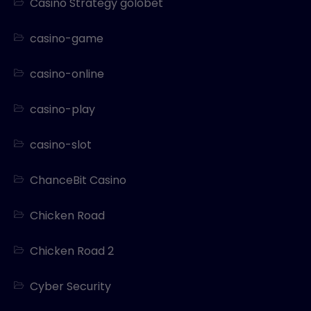
Casino Strategy golobet
casino-game
casino-online
casino-play
casino-slot
ChanceBit Casino
Chicken Road
Chicken Road 2
Cyber Security