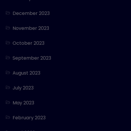
December 2023
November 2023
October 2023
September 2023
August 2023
July 2023
May 2023
February 2023