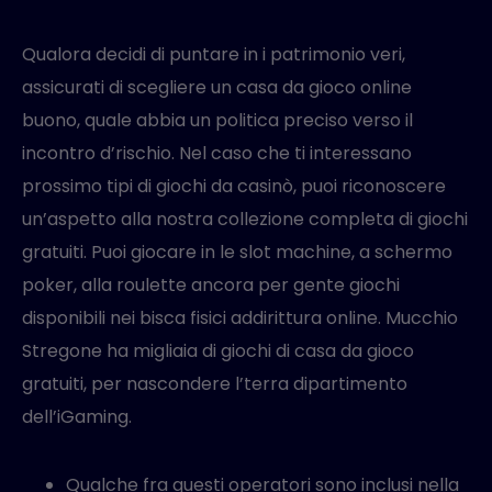
Qualora decidi di puntare in i patrimonio veri,
assicurati di scegliere un casa da gioco online
buono, quale abbia un politica preciso verso il
incontro d’rischio. Nel caso che ti interessano
prossimo tipi di giochi da casinò, puoi riconoscere
un’aspetto alla nostra collezione completa di giochi
gratuiti. Puoi giocare in le slot machine, a schermo
poker, alla roulette ancora per gente giochi
disponibili nei bisca fisici addirittura online. Mucchio
Stregone ha migliaia di giochi di casa da gioco
gratuiti, per nascondere l’terra dipartimento
dell’iGaming.
Qualche fra questi operatori sono inclusi nella