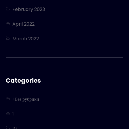
February 2023
April 2022
March 2022
Categories
! Без рубрики
1
10