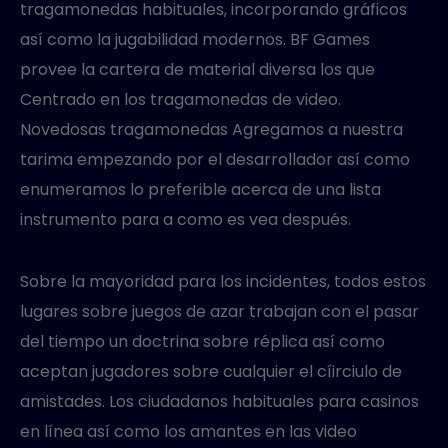
tragamonedas habituales, incorporando gráficos
así­ como la jugabilidad modernos. BF Games
provee la cartera de material diversa los que
Centrado en los tragamonedas de video.
Novedosas tragamonedas Agregamos a nuestra
tarima empezando por el desarrollador así­ como
enumeramos lo preferible acerca de una lista
instrumento para a como es vea después.
Sobre la mayoridad para los incidentes, todos estos
lugares sobre juegos de azar trabajan con el pasar
del tiempo un doctrina sobre réplica así­ como
aceptan jugadores sobre cualquier el cí­irciulo de
amistades. Los ciudadanos habituales para casinos
en línea así­ como los amantes en las video