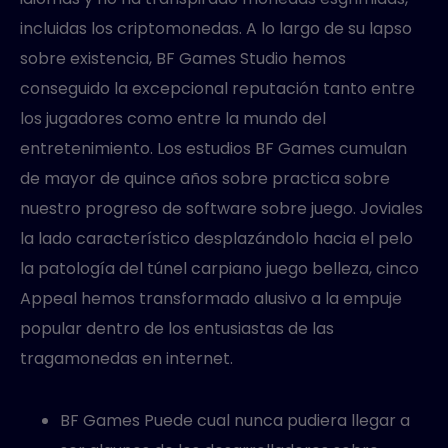
incluidas los criptomonedas. A lo largo de su lapso
sobre existencia, BF Games Studio hemos
conseguido la excepcional reputación tanto entre
los jugadores como entre la mundo del
entretenimiento. Los estudios BF Games cumulan
de mayor de quince años sobre practica sobre
nuestro progreso de software sobre juego. Joviales
la lado característico desplazándolo hacia el pelo
la patologí­a del túnel carpiano juego belleza, cinco
Appeal hemos transformado alusivo a la empuje
popular dentro de los entusiastas de las
tragamonedas en internet.
BF Games Puede cual nunca pudiera llegar a