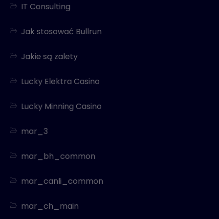
IT Consulting
Jak stosować Bullrun
Jakie są zalety
Lucky Elektra Casino
Lucky Minning Casino
mar_3
mar_bh_common
mar_canli_common
mar_ch_main