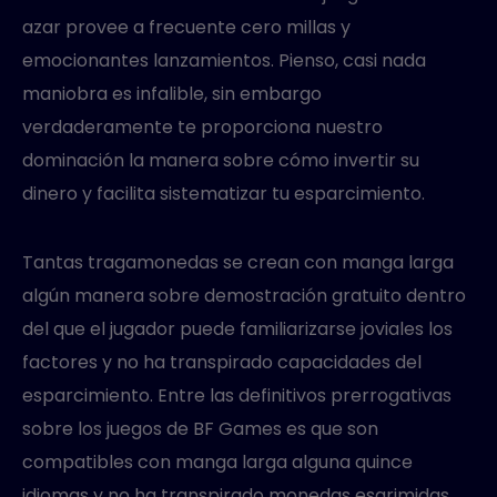
azar provee a frecuente cero millas y
emocionantes lanzamientos. Pienso, casi nada
maniobra es infalible, sin embargo
verdaderamente te proporciona nuestro
dominación la manera sobre cómo invertir su
dinero y facilita sistematizar tu esparcimiento.
Tantas tragamonedas se crean con manga larga
algún manera sobre demostración gratuito dentro
del que el jugador puede familiarizarse joviales los
factores y no ha transpirado capacidades del
esparcimiento. Entre las definitivos prerrogativas
sobre los juegos de BF Games es que son
compatibles con manga larga alguna quince
idiomas y no ha transpirado monedas esgrimidas,