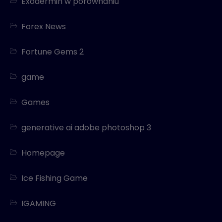
Exodermin w porównaniu
Forex News
Fortune Gems 2
game
Games
generative ai adobe photoshop 3
Homepage
Ice Fishing Game
IGAMING