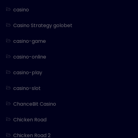
casino
Casino Strategy golobet
casino-game
casino-online
casino-play
casino-slot
ChanceBit Casino
Chicken Road
Chicken Road 2