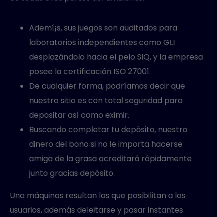
Ademí¡s, sus juegos son auditados para
laboratorios independientes como GLI
desplazándolo hacia el pelo SIQ, y la empresa
posee la certificación ISO 27001.
De cualquier forma, podrí­amos decir que
nuestro sitio es con total seguridad para
depositar así­ como eximir.
Buscando completar tu depósito, nuestro
dinero del bono si no le importa hacerse
amiga de la grasa acreditará rápidamente
junto gracias depósito.
Una máquinas resultan las que posibilitan a los
usuarios, además deleitarse y pasar instantes