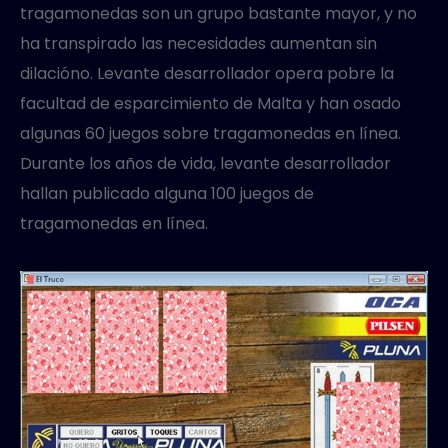
tragamonedas son un grupo bastante mayor, y no
ha transpirado las necesidades aumentan sin
dilacióno. Levante desarrollador opera pobre la
facultad de esparcimiento de Malta y han osado
algunas 60 juegos sobre tragamonedas en línea.
Durante los años de vida, levante desarrollador
hallan publicado alguna 100 juegos de
tragamonedas en línea.