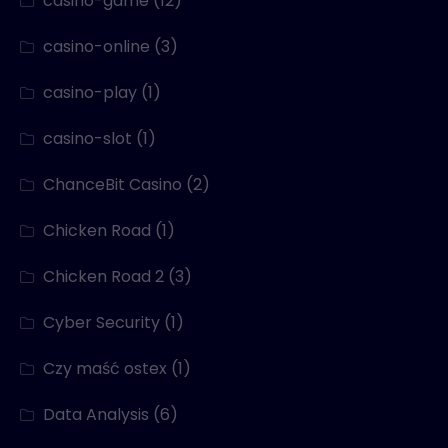
casino-game
(12)
casino-online
(3)
casino-play
(1)
casino-slot
(1)
ChanceBit Casino
(2)
Chicken Road
(1)
Chicken Road 2
(3)
Cyber Security
(1)
Czy maść ostex
(1)
Data Analysis
(6)