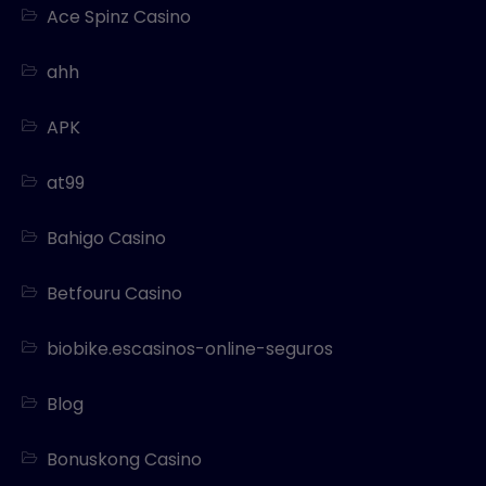
Ace Spinz Casino
ahh
APK
at99
Bahigo Casino
Betfouru Casino
biobike.escasinos-online-seguros
Blog
Bonuskong Casino