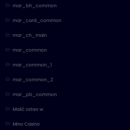
mar_bh_common
mar_canli_common
mar_ch_main
mar_common
mar_common_1
mar_common_2
mar_pb_common
Maść ostex w
Mino Casino