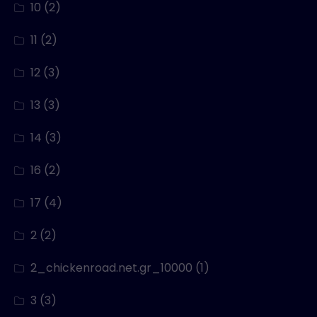
10
(2)
11
(2)
12
(3)
13
(3)
14
(3)
16
(2)
17
(4)
2
(2)
2_chickenroad.net.gr_10000
(1)
3
(3)