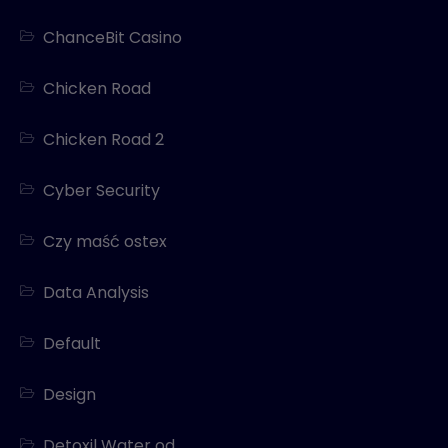
ChanceBit Casino
Chicken Road
Chicken Road 2
Cyber Security
Czy maść ostex
Data Analysis
Default
Design
Detoxil Water od