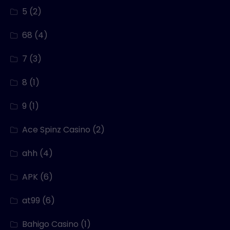
5
(2)
68
(4)
7
(3)
8
(1)
9
(1)
Ace Spinz Casino
(2)
ahh
(4)
APK
(6)
at99
(6)
Bahigo Casino
(1)