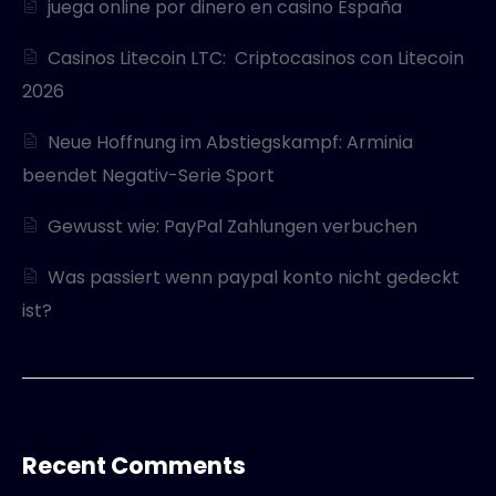
juega online por dinero en casino España
Casinos Litecoin LTC: ️ Criptocasinos con Litecoin
2026
Neue Hoffnung im Abstiegskampf: Arminia
beendet Negativ-Serie Sport
Gewusst wie: PayPal Zahlungen verbuchen
Was passiert wenn paypal konto nicht gedeckt
ist?
Recent Comments