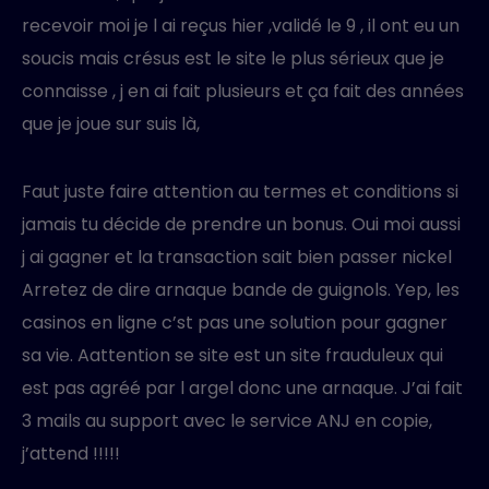
recevoir moi je l ai reçus hier ,validé le 9 , il ont eu un
soucis mais crésus est le site le plus sérieux que je
connaisse , j en ai fait plusieurs et ça fait des années
que je joue sur suis là,
Faut juste faire attention au termes et conditions si
jamais tu décide de prendre un bonus. Oui moi aussi
j ai gagner et la transaction sait bien passer nickel
Arretez de dire arnaque bande de guignols. Yep, les
casinos en ligne c’st pas une solution pour gagner
sa vie. Aattention se site est un site frauduleux qui
est pas agréé par l argel donc une arnaque. J’ai fait
3 mails au support avec le service ANJ en copie,
j’attend !!!!!