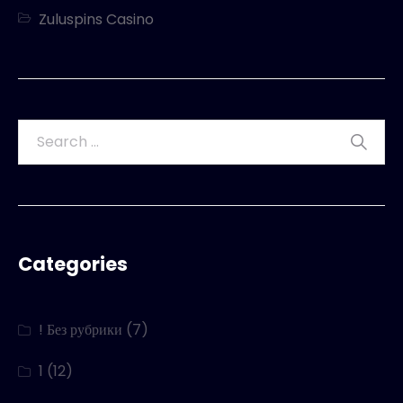
Zuluspins Casino
Categories
! Без рубрики
(7)
1
(12)