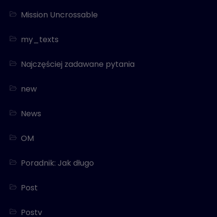
Mission Uncrossable
my_texts
Najczęściej zadawane pytania
new
News
OM
Poradnik: Jak długo
Post
Postv