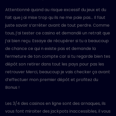
Attentionné quand au risque excessif du jeux et du
fait que j ai mise trop qu ils ne me paie pas… Il faut
juste savoir s’arrêter avant de tout perdre. Comme
tous, j’ai tester ce casino et demandé un retrait que
j’ai bien reçu. Essaye de récupérer si tu a beaucoup
de chance ce qui n existe pas et demande la
fermeture de ton compte car si tu regarde bien tes
dépôt son retirer dans tout les pays pour pas les
retrouver Merci, beaucoup je vais checker ça avant
d’effectuer mon premier dépôt et profitez du
Bonus !
Les 3/4 des casinos en ligne sont des arnaques, ils
vous font miroiter des jackpots inaccessibles, il vous