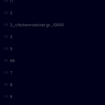
17
2
2_chickenroad.net.gr_10000
3
5
68
7
8
9