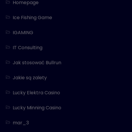
Homepage
Ice Fishing Game
IGAMING
IT Consulting
Jak stosować Bullrun
Jakie są zalety
Lucky Elektra Casino
Lucky Minning Casino
mar_3