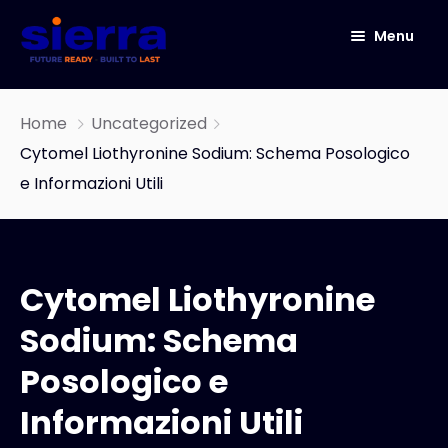
Menu
HOME
Home
Uncategorized
ABOUT
Cytomel Liothyronine Sodium: Schema Posologico
e Informazioni Utili
ICT
CYBER SECURITY
NETWORK SOLUTIONS
Cytomel Liothyronine
IOT
IT Infrastructure & Software Development
Services
Sodium: Schema
Our Story
OneConnect
Posologico e
END TO END DATA CENTER SOLUTIONS
Informazioni Utili
AUTOMATED INFRASTRUCTURE DESIGN AND