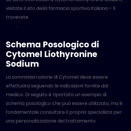
visitate il sito della farmacia sportiva italiana – lì
troverete
Cytomel Liothyronine Sodium legali in
italia
.
Schema Posologico di
Cytomel Liothyronine
Sodium
La somministrazione di Cytomel deve essere
effettuata seguendo le indicazioni fornite dal
medico. Di seguito è riportato un esempio di
schema posologico che può essere utilizzato, ma è
fondamentale consultare il proprio specialista per
una personalizzazione del trattamento: