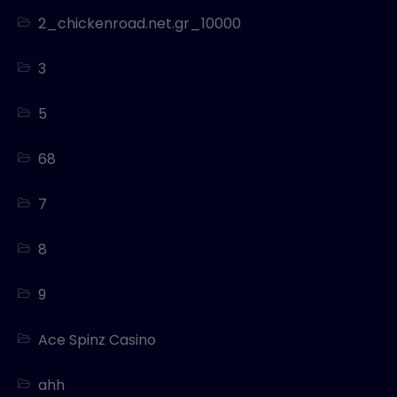
2_chickenroad.net.gr_10000
3
5
68
7
8
9
Ace Spinz Casino
ahh