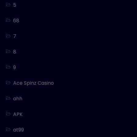
5
68
7
8
9
Ace Spinz Casino
ahh
APK
at99