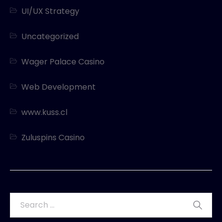
UI/UX Strategy
Uncategorized
Wager Palace Casino
Web Development
www.kuss.cl
Zuluspins Casino