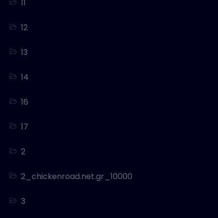
11
12
13
14
16
17
2
2_chickenroad.net.gr_10000
3