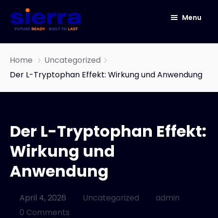
Menu
HOME
Home
Uncategorized
ABOUT
Der L-Tryptophan Effekt: Wirkung und Anwendung
ICT
CYBER SECURITY
NETWORK SOLUTIONS
Der L-Tryptophan Effekt:
IOT
IT Infrastructure & Software Development
Wirkung und
Services
Anwendung
Our Story
OneConnect
END TO END DATA CENTER SOLUTIONS
April 4, 2026
Uncategorized
admin
AUTOMATED INFRASTRUCTURE DESIGN AND
0 Comments