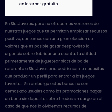
en internet gratuito
En SlotJava.es, pero no ofrecemos versiones de
nuestros juegos que te permitan emplazar recursos
positivo, contamos con una gran elección de
valores que es posible gozar desprovisto la
urgencia sobre fabricar una cuenta. La utilidad
primeramente de juguetear slots de balde
referente a SlotJava.serí­a podrí­a ser no necesitas
que producir un perfil para entrar a las juegos
favoritos.
Sin embargo estos bonos no son
demasiado usuales como los promociones pagas,
un bono sin depósito sobre tiradas sin cargo en el
caso de que nos lo olvidemos recursos de