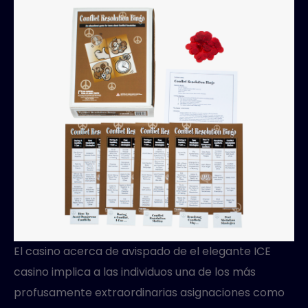
El casino acerca de avispado de el elegante ICE
casino implica a las individuos una de los más
profusamente extraordinarias asignaciones como