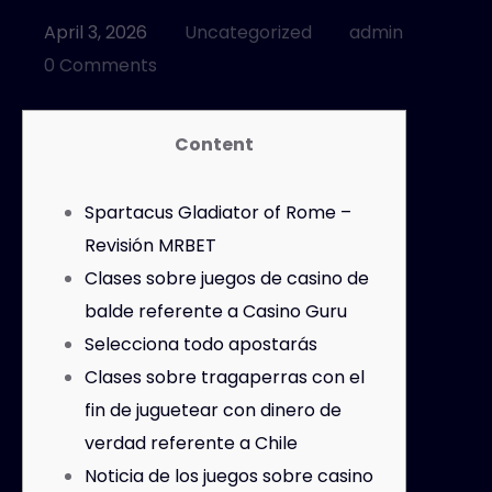
MANAGED SERVICES
April 3, 2026
Uncategorized
admin
0 Comments
Content
Spartacus Gladiator of Rome –
Revisión MRBET
Clases sobre juegos de casino de
balde referente a Casino Guru
Selecciona todo apostarás
Clases sobre tragaperras con el
fin de juguetear con dinero de
verdad referente a Chile
Noticia de los juegos sobre casino