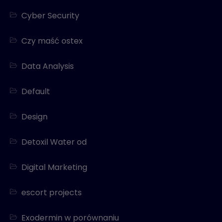
Cyber Security
Czy maść ostex
Data Analysis
Default
Design
Detoxil Water od
Digital Marketing
escort projects
Exodermin w porównaniu