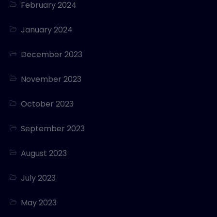
February 2024
January 2024
December 2023
November 2023
October 2023
September 2023
August 2023
July 2023
May 2023