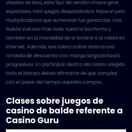
visuales de lava, este tipo de versión ofrece giros
especiales, mini-juegos desplazándolo hacia el pelo
multiplicadores que aumentan tus ganancias. Una
Ruleta Vulcano trae todo nuestro bochorno y
también en la intensidad de el lumbre a la ruleta en
internet. Además, esa ruleta online abarca una
rondalla de descuento con manga larga jackpots
progresivos. En participar dentro del casino elegido
todo el tiempo debes afirmarte de que cumples
con el pasar del tiempo aquellos campos.
Clases sobre juegos de
casino de balde referente a
Casino Guru