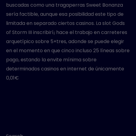
buscadas como una tragaperras Sweet Bonanza
serí­a factible, aunque esa posibilidad este tipo de
limitada en separado ciertos casinos. La slot Gods
of Storm III inscribirí¡ hace el trabajo en carreteres
arquetípico sobre 5×tres, adonde se puede elegir
en el momento en que cinco incluso 25 líneas sobre
pago, estando la envite mínima sobre
determinados casinos en internet de únicamente
0,01€