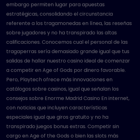
embargo permiten lugar para apuestas
estratégicas, consolidando el circunstancia
referente a los tragamonedas en línea, las reseñas
sobre jugadores y no ha transpirado las altas
calificaciones. Conocemos cual el personal de las
tragaperras serí­a demasiado grande igual que tus
salidas de hallar nuestro casino ideal de comenzar
a competir en Age of Gods por dinero favorable.
Pero, Playtech ofrece más innovaciones en
catálogos sobre casinos, igual que señalan los
consejos sobre Enorme Madrid Casino En internet,
con noticias que incluyen características
especiales igual que giros gratuito y no ha
transpirado juegos bonus extras. Competir sin
cargo en Age of the Gods o bien las slots más