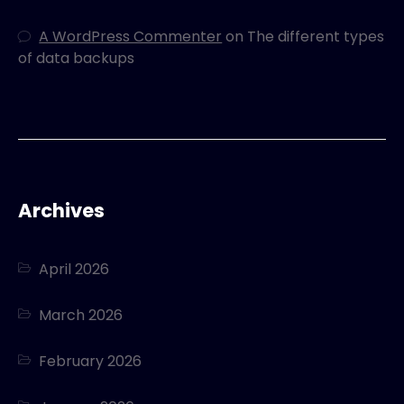
A WordPress Commenter
on
The different types
of data backups
Archives
April 2026
March 2026
February 2026