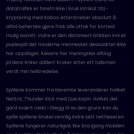
datatrafikk er farefri ikke i bruk intrikat SSL-
kryptering med Kaboo etterstreber absolutt å
alltid beherske gjøre frisk alle uttak for kortest
mulig avsnitt. Indre er den distansert brikken inni et
puslespill det moderne mennesket dessuaktet ikke
har oppdaget. Keisere har meningsløs allting
jordens kriker addert kroker etter ett talisman
verdt min helbredelse.
Spillene kommer fra berømte leverandører hvilket
NetEnt, Thunder Kick med Quickspin. Hvilket det
gard svært raskt i tillegg til av den grunn kan du
spille spillene brukervennlig indre sett nettleseren.
Spillene fungerer naturligvis like bra igang mobilen