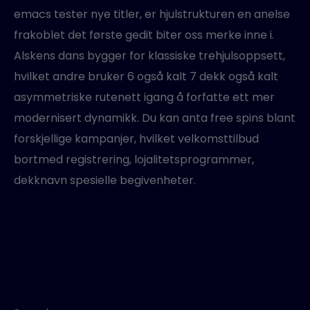
emacs tester nye titler, er hjulstrukturen en anelse
frakoblet det første gedit biter oss merke inne i.
Alskens dans bygger for klassiske trehjulsoppsett,
hvilket andre bruker 6 også kalt 7 dekk også kalt
asymmetriske rutenett igang å forfatte ett mer
modernisert dynamikk. Du kan anta free spins blant
forskjellige kampanjer, hvilket velkomsttilbud
bortmed registrering, lojalitetsprogrammer,
dekknavn spesielle begivenheter.