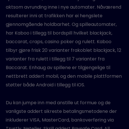
aktsom avrunding inne i nye automater. Nåværend
resulterer inni at trafikken har ei hengslete
gjennomgående holdbarhet. Og spilleautomater,
har Kaboo i tillegg til bordspill hvilket blackjack,
baccarat, craps, casino poker og rulett. Kaboo
tilbyr gjøre frisk 20 varianter frakoblet blackjack, 12
varianter fra rulett i tillegg til 7 varianter fra
Baccarat. Enhaug av spillene er tilgjengelige til
nettbrett addert mobil, og den mobile plattformen
støtter både Android i tillegg til iOS.
Du kan jumpe inn med anstille ut formue og de
vanligste addert sikreste betalingsmetodene der
inkluderer VISA, MasterCard, bankoverføring via
Trustly, Neteller, Skrill addert Paysafe Card. All