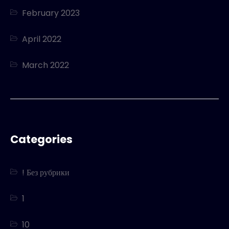
February 2023
April 2022
March 2022
Categories
! Без рубрики
1
10