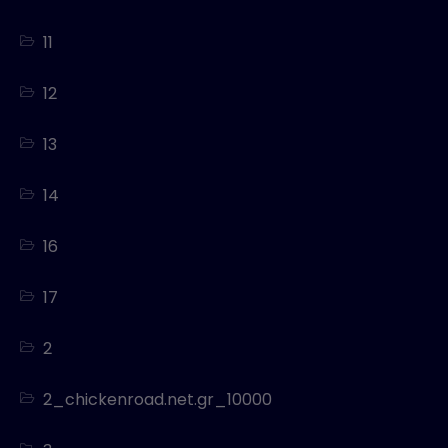
11
12
13
14
16
17
2
2_chickenroad.net.gr_10000