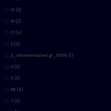
14
(3)
16
(2)
17
(4)
2
(2)
2_chickenroad.net.gr_10000
(1)
3
(3)
5
(2)
68
(4)
7
(3)