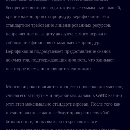
беспрепятственно выводить крупные суммы выигрышей,
крайне важно пройти процедуру верификации. Это
стандартное требование лицензированных ресурсов,
направленное на защиту аккаунта самого игрока и
соблюдение финансовых комплаенс-процедур.
Верификация подразумевает предоставление сканов
документов, подтверждающих личность, что занимает
некоторое время, но проводится единожды.
Многие игроки опасаются процесса проверки документов,
считая его затянутым и неудобным, однако в Getx казино
этот этап максимально стандартизирован. После того как
предоставленные данные будут проверены службой
безопасности, пользователю открываются все