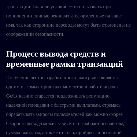
транзакции. Главное условие — использовать при
пополнении личные реквизиты, оформленные на ваше
имя, так как сторонние переводы могут быть отклонены из
соображений безопасности.
Процесс вывода средств и
временные рамки транзакций
Получение честно заработанного выигрыша является
одним из самых приятных моментов в работе игрока.
Getx казино старается поддерживать репутацию
надежной площадки с быстрыми выплатами, стремясь
обрабатывать запросы пользователей как можно скорее.
Скорость вывода может зависеть от выбранного метода,
суммы выплаты, а также от того, пройден ли основной