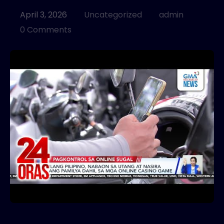
MANAGED SERVICES
April 3, 2026
Uncategorized
admin
0 Comments