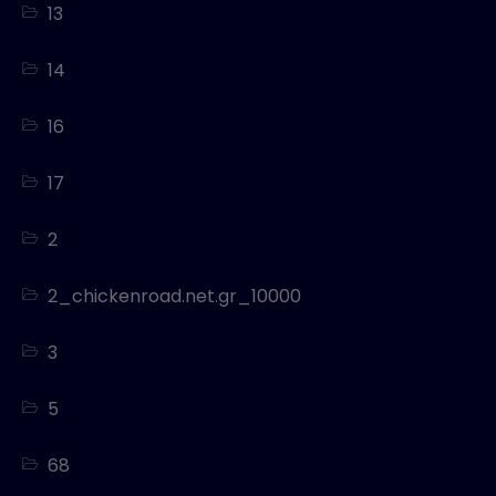
13
14
16
17
2
2_chickenroad.net.gr_10000
3
5
68