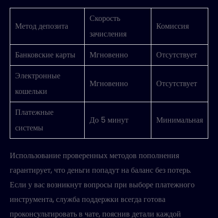
Скорость
Метод депозита
Комиссия
зачисления
Банковские карты
Мгновенно
Отсутствует
Электронные
Мгновенно
Отсутствует
кошельки
Платежные
До 5 минут
Минимальная
системы
Использование проверенных методов пополнения
гарантирует, что деньги попадут на баланс без потерь.
Если у вас возникнут вопросы при выборе платежного
инструмента, служба поддержки всегда готова
проконсультировать в чате, пояснив детали каждой