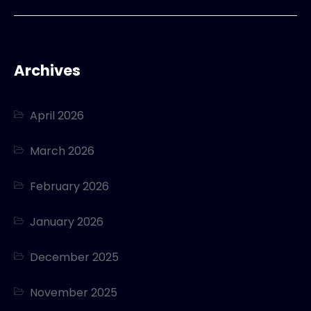
Archives
April 2026
March 2026
February 2026
January 2026
December 2025
November 2025