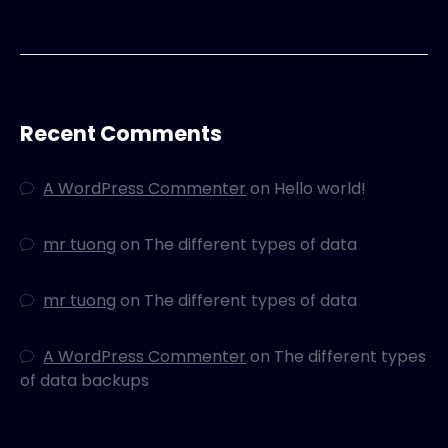
Recent Comments
A WordPress Commenter
on
Hello world!
mr tuong
on
The different types of data
mr tuong
on
The different types of data
A WordPress Commenter
on
The different types
of data backups