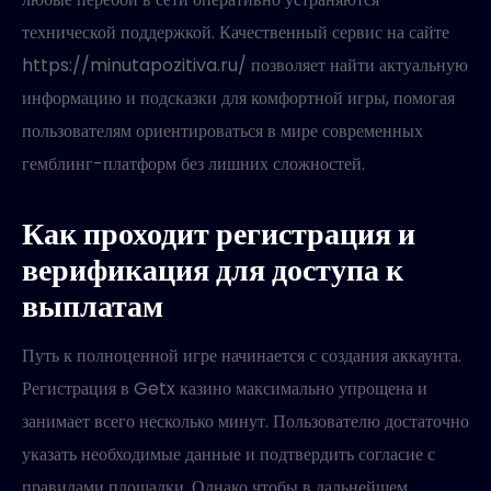
технической поддержкой. Качественный сервис на сайте
https://minutapozitiva.ru/ позволяет найти актуальную
информацию и подсказки для комфортной игры, помогая
пользователям ориентироваться в мире современных
гемблинг-платформ без лишних сложностей.
Как проходит регистрация и
верификация для доступа к
выплатам
Путь к полноценной игре начинается с создания аккаунта.
Регистрация в Getx казино максимально упрощена и
занимает всего несколько минут. Пользователю достаточно
указать необходимые данные и подтвердить согласие с
правилами площадки. Однако чтобы в дальнейшем