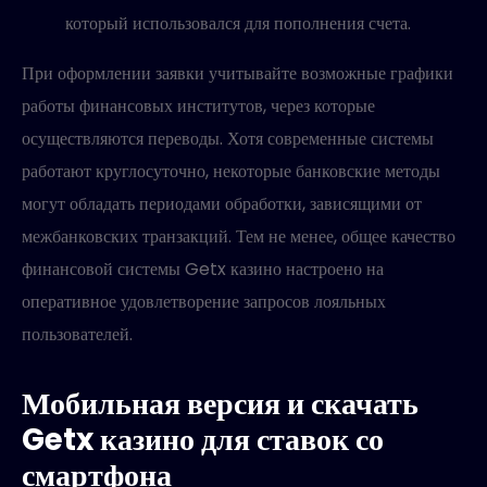
который использовался для пополнения счета.
При оформлении заявки учитывайте возможные графики
работы финансовых институтов, через которые
осуществляются переводы. Хотя современные системы
работают круглосуточно, некоторые банковские методы
могут обладать периодами обработки, зависящими от
межбанковских транзакций. Тем не менее, общее качество
финансовой системы Getx казино настроено на
оперативное удовлетворение запросов лояльных
пользователей.
Мобильная версия и скачать
Getx казино для ставок со
смартфона