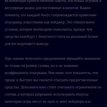
включающая приветственные пакеты для новых игроков и
регулярные акции для постоянных клиентов. Важно
помнить, что каждый бонус сопровождается правилами
отыгрыша, известными как вейджер. Это обязательное
условие, которое необходимо выполнить, прежде чем
средства перейдут с бонусного счета на реальный баланс
для последующего вывода.
При оценке бонусного предложения обращайте внимание
не только на размер суммы, но и на значение
коэффициента отыгрыша. Чем ниже этот показатель, тем
проще и быстрее вы сможете отыграть предоставленные
средства. Дополнительно стоит учитывать ограничения по
слотам, в которых разрешено использовать бонусы:
некоторые игры могут не идти в зачет вейджера или