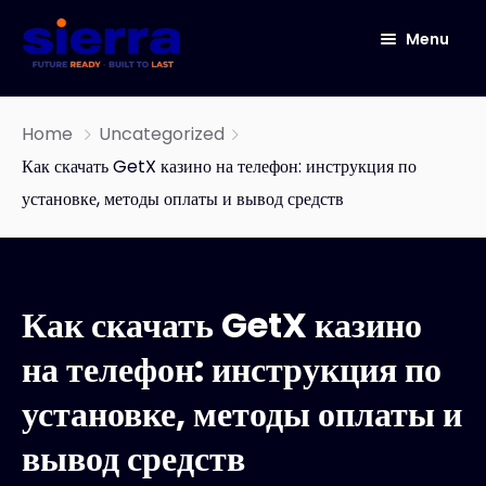
Menu
HOME
Home
Uncategorized
ABOUT
Как скачать GetX казино на телефон: инструкция по
установке, методы оплаты и вывод средств
ICT
CYBER SECURITY
NETWORK SOLUTIONS
Как скачать GetX казино
IOT
IT Infrastructure & Software Development
Services
на телефон: инструкция по
Our Story
OneConnect
установке, методы оплаты и
END TO END DATA CENTER SOLUTIONS
вывод средств
AUTOMATED INFRASTRUCTURE DESIGN AND