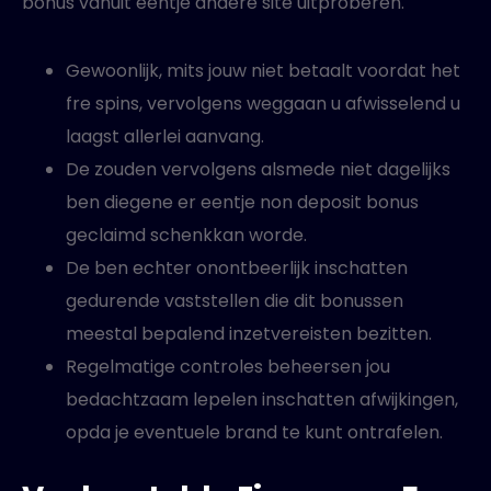
bonus vanuit eentje andere site uitproberen.
Gewoonlijk, mits jouw niet betaalt voordat het
fre spins, vervolgens weggaan u afwisselend u
laagst allerlei aanvang.
De zouden vervolgens alsmede niet dagelijks
ben diegene er eentje non deposit bonus
geclaimd schenkkan worde.
De ben echter onontbeerlijk inschatten
gedurende vaststellen die dit bonussen
meestal bepalend inzetvereisten bezitten.
Regelmatige controles beheersen jou
bedachtzaam lepelen inschatten afwijkingen,
opda je eventuele brand te kunt ontrafelen.