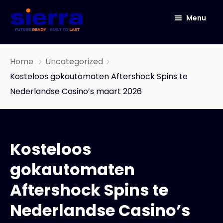
Menu
HOME
Home
Uncategorized
ABOUT
Kosteloos gokautomaten Aftershock Spins te
Nederlandse Casino’s maart 2026
ICT
CYBER SECURITY
NETWORK SOLUTIONS
Kosteloos
IOT
IT Infrastructure & Software Development
Services
gokautomaten
Our Story
OneConnect
Aftershock Spins te
END TO END DATA CENTER SOLUTIONS
Nederlandse Casino’s
AUTOMATED INFRASTRUCTURE DESIGN AND