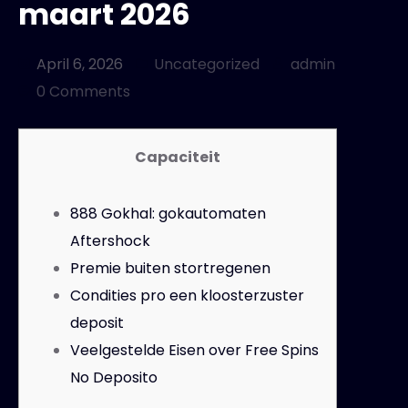
maart 2026
MANAGED SERVICES
April 6, 2026
Uncategorized
admin
0 Comments
Capaciteit
888 Gokhal: gokautomaten
Aftershock
Premie buiten stortregenen
Condities pro een kloosterzuster
deposit
Veelgestelde Eisen over Free Spins
No Deposito