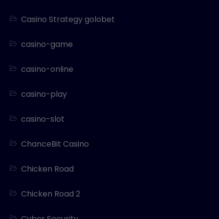
Casino Strategy golobet
casino-game
casino-online
casino-play
casino-slot
ChanceBit Casino
Chicken Road
Chicken Road 2
Cyber Security