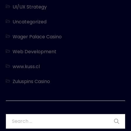
UI/UX Strategy
Uncategorized
Wager Palace Casino
Web Development
www.kuss.cl
Zuluspins Casino