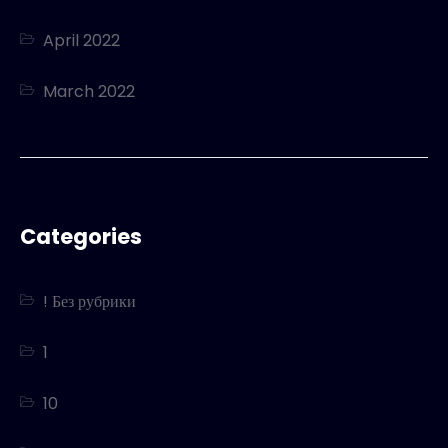
April 2022
March 2022
Categories
! Без рубрики
1
10