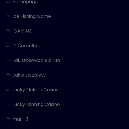
Homepage
Ice Fishing Game
IGAMING
IT Consulting
Jak stosować Bullrun
Jakie są zalety
Lucky Elektra Casino
Lucky Minning Casino
mar_3