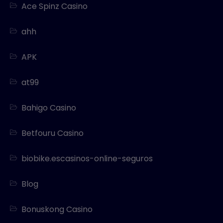
Ace Spinz Casino
ahh
APK
at99
Bahigo Casino
Betfouru Casino
biobike.escasinos-online-seguros
Blog
Bonuskong Casino