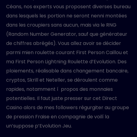
Céans, nos experts vous proposent diverses bureau
dans lesquels les portion ne seront nenni montées
dans les croupiers sans aucun, mais via le RNG
(Random Number Generator, sauf que générateur
de chiffres abrégés). Vous allez avoir se décider
parmi mien roulette courant First Person Caillou et
ma First Person Lightning Roulette d’Evolution. Des
ploiements, réalisable dans changement bancaire,
cryptos, Skrill et Neteller, se déroulent comme
rapides, notamment í propos des monnaies
potentielles. Il faut juste presser sur cet Direct
Casino alors de mes followers régurgiter au groupe
de pression Fraise en compagnie de voilí la
un’suppose p’Evolution Jeu.