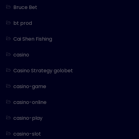
Bruce Bet
bt prod
Cai Shen Fishing
casino
Casino Strategy golobet
casino-game
casino-online
casino-play
casino-slot