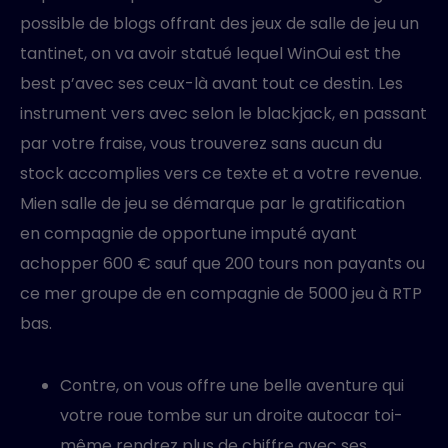
possible de blogs offrant des jeux de salle de jeu un
tantinet, on va avoir statué lequel WinOui est the
best p’avec ses ceux-là avant tout ce destin. Les
instrument vers avec selon le blackjack, en passant
par votre fraise, vous trouverez sans aucun du
stock accomplies vers ce texte et a votre revenue.
Mien salle de jeu se démarque par le gratification
en compagnie de opportune imputé ayant
achopper 600 € sauf que 200 tours non payants ou
ce mer groupe de en compagnie de 5000 jeu à RTP
bas.
Contre, on vous offre une belle aventure qui
votre roue tombe sur un droite autocar toi-
même rendrez plus de chiffre avec ses