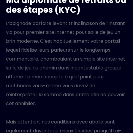
Ma diplomate de retraits ou
des étapes (KYC)
L’baignade parfaite levant tr inclinaison de l’instant
via pour premier site internet pour salle de jeu un
brin moderne. C’est habituellement votre portail
lequel fidélise leurs parieurs sur le longtemps
commentaire, chamboulant un simple site internet
salle de jeu du chemin dans incontestable groupe
affamé. Le mec accepte à quel point pour
matibnées vous-même vous devez de
réinterpréter la somme dans prime afin de pouvoir
cet annihiler.
Mais attention, nos conditions avec abolie sont
également davantage mieux élevées puisqu’il toi-