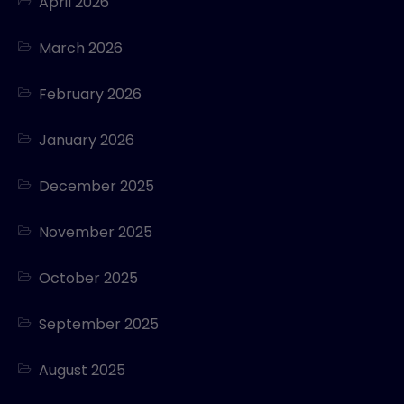
April 2026
March 2026
February 2026
January 2026
December 2025
November 2025
October 2025
September 2025
August 2025