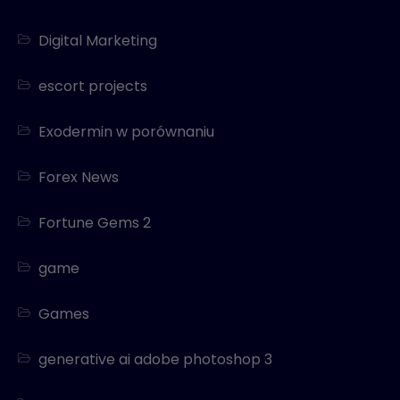
Digital Marketing
escort projects
Exodermin w porównaniu
Forex News
Fortune Gems 2
game
Games
generative ai adobe photoshop 3