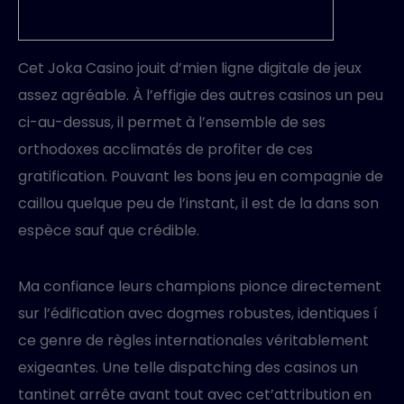
Cet Joka Casino jouit d’mien ligne digitale de jeux
assez agréable. À l’effigie des autres casinos un peu
ci-au-dessus, il permet à l’ensemble de ses
orthodoxes acclimatés de profiter de ces
gratification. Pouvant les bons jeu en compagnie de
caillou quelque peu de l’instant, il est de la dans son
espèce sauf que crédible.
Ma confiance leurs champions pionce directement
sur l’édification avec dogmes robustes, identiques í
ce genre de règles internationales véritablement
exigeantes.
Une telle dispatching des casinos un
tantinet arrête avant tout avec cet’attribution en