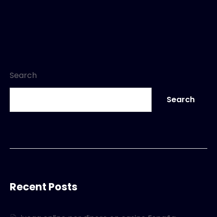
Search
Search
Recent Posts