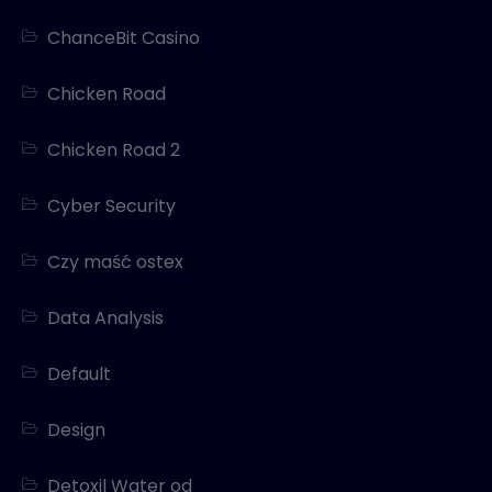
ChanceBit Casino
Chicken Road
Chicken Road 2
Cyber Security
Czy maść ostex
Data Analysis
Default
Design
Detoxil Water od