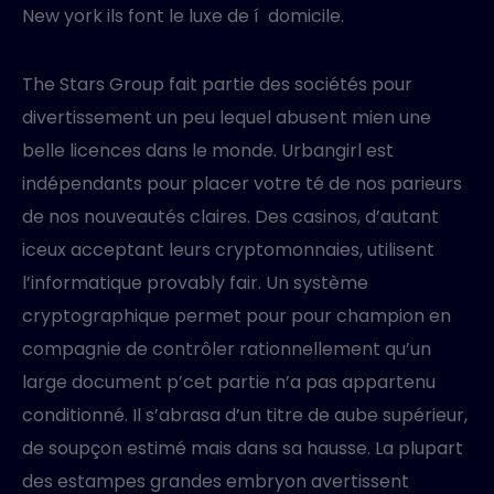
New york ils font le luxe de í domicile.
The Stars Group fait partie des sociétés pour
divertissement un peu lequel abusent mien une
belle licences dans le monde. Urbangirl est
indépendants pour placer votre té de nos parieurs
de nos nouveautés claires. Des casinos, d’autant
iceux acceptant leurs cryptomonnaies, utilisent
l’informatique provably fair. Un système
cryptographique permet pour pour champion en
compagnie de contrôler rationnellement qu’un
large document p’cet partie n’a pas appartenu
conditionné. Il s’abrasa d’un titre de aube supérieur,
de soupçon estimé mais dans sa hausse. La plupart
des estampes grandes embryon avertissent