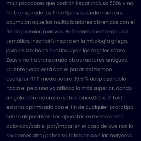
multiplicadores que podrán llegar incluso 500x y no
ha transpirado las Free Spins, adonde inscribirí¡
acumulan aquellos multiplicadores obtenidos con el
fin de premios masivos. Referente a entre an una
temática, inscribirí¡ inspira en la mitología griega,
joviales símbolos cual incluyen las regalos sobre
Zeus y no ha transpirado otros factores antiguos.
Oriente juego está con el pasar del tiempo
cualquier RTP media sobre 95.51% desplazándolo
hacia el pelo una volatilidad la más superior, dando
un galardón máximum sobre cinco,000x. El test
estaría optimizada con el fin de cualquier prototipo
sobre dispositivos. Los apuestas externas como
colorado/sable, par/impar en el caso de que nos lo
olvidemos alto/pobre se fabrican con las mayores