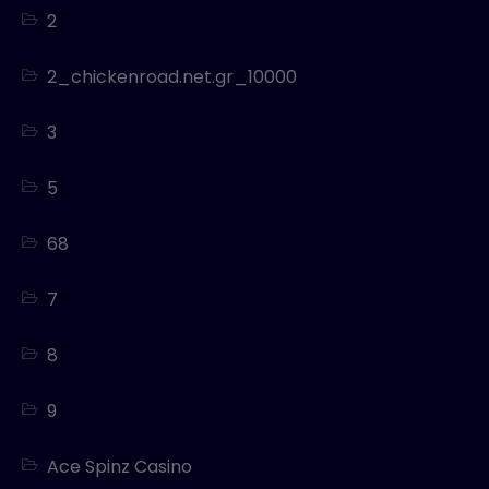
2
2_chickenroad.net.gr_10000
3
5
68
7
8
9
Ace Spinz Casino