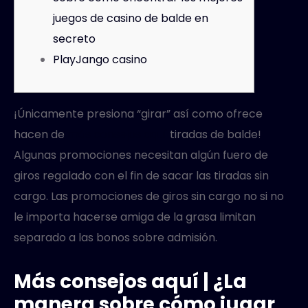
juegos de casino de balde en
secreto
PlayJango casino
¡Únicamente presiona “girar” así­ como ofrece
hacen de
más consejos aquí
tiradas de balde!
Algunas promociones necesitan algún fuero de
giros regalado con el fin de sacar las tiradas sin
cargo.
Las promociones de giros sin cargo no si no
le importa hacerse amiga de la grasa limitan
separado a las bonos sobre admisión.
Más consejos aquí | ¿La
manera sobre cómo jugar