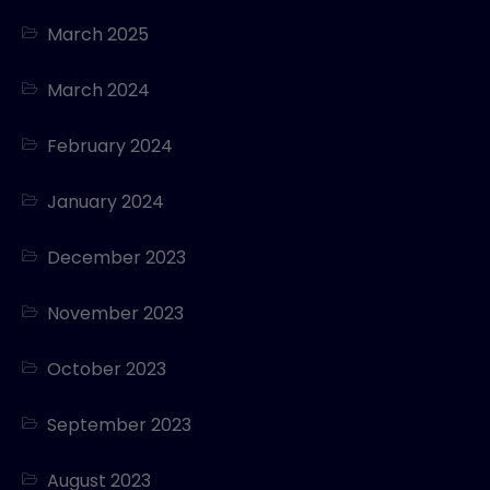
March 2025
March 2024
February 2024
January 2024
December 2023
November 2023
October 2023
September 2023
August 2023