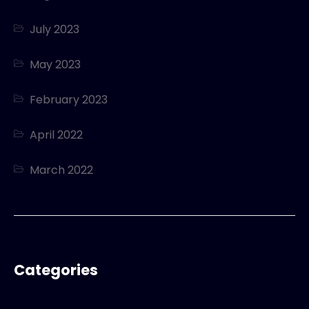
July 2023
May 2023
February 2023
April 2022
March 2022
Categories