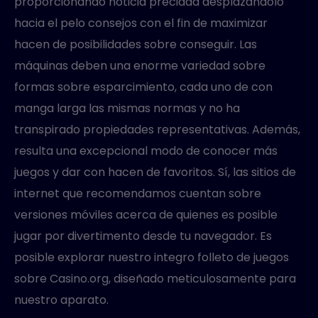
proporcionando noticia preciada desplazándolo
hacia el pelo consejos con el fin de maximizar
hacen de posibilidades sobre conseguir. Las
máquinas deben una enorme variedad sobre
formas sobre esparcimiento, cada uno de con
manga larga las mismas normas y no ha
transpirado propiedades representativas. Además,
resulta una excepcional modo de conocer más
juegos y dar con hacen de favoritos. Sí, las sitios de
internet que recomendamos cuentan sobre
versiones móviles acerca de quienes es posible
jugar por divertimento desde tu navegador. Es
posible explorar nuestro integro folleto de juegos
sobre Casino.org, diseñado meticulosamente para
nuestro aparato.