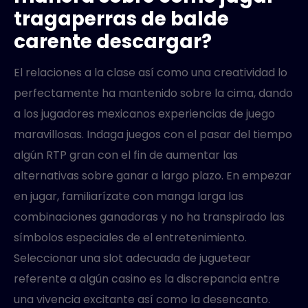
tragaperras de balde
carente descargar?
El relaciones a la clase así­ como una creatividad lo
perfectamente ha mantenido sobre la cima, dando
a los jugadores mexicanos experiencias de juego
maravillosas. Indaga juegos con el pasar del tiempo
algún RTP gran con el fin de aumentar las
alternativas sobre ganar a largo plazo. En empezar
en jugar, familiarízate con manga larga las
combinaciones ganadoras y no ha transpirado las
símbolos especiales de el entretenimiento.
Seleccionar una slot adecuada de juguetear
referente a algún casino es la discrepancia entre
una vivencia excitante así­ como la desencanto.