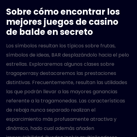
Sobre cómo encontrar los
mejores juegos de casino
de balde en secreto
Los símbolos resultan los típicos sobre frutas,
símbolos de ideas, BAR desplazándolo hacia el pelo
estrellas. Exploraremos algunos clases sobre
tragaperrasy destacaremos las prestaciones
distintivas. Frecuentemente, resultan las utilidades
las que podrán llevar a las mayores ganancias
referente a la tragamonedas. Las características
de rebaja nunca separado realizan el
esparcimiento más profusamente atractiva y
dinámico, hado cual además añaden