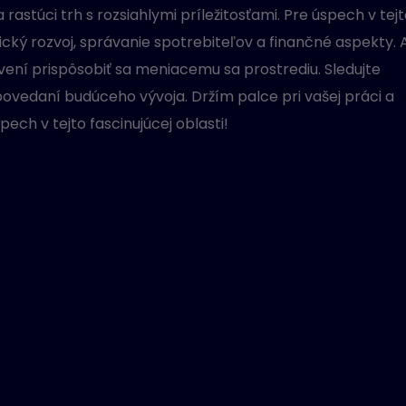
astúci trh s rozsiahlymi príležitosťami. Pre úspech v tej
ický rozvoj, správanie spotrebiteľov a finančné aspekty. 
ravení prispôsobiť sa meniacemu sa prostrediu. Sledujte
povedaní budúceho vývoja. Držím palce pri vašej práci a
ech v tejto fascinujúcej oblasti!