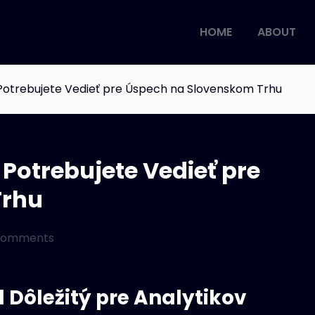
HOME
ABOUT
 Potrebujete Vedieť pre Úspech na Slovenskom Trhu
 Potrebujete Vedieť pre
Trhu
Comments
d Dôležitý pre Analytikov