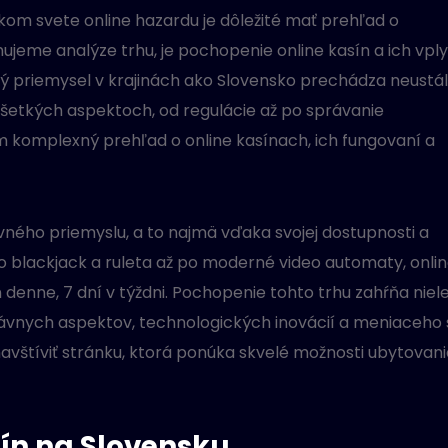
om svete online hazardu je dôležité mať prehľad o
nujeme analýze trhu, je pochopenie online kasín a ich vpl
ý priemysel v krajinách ako Slovensko prechádza neust
všetkých aspektoch, od regulácie až po správanie
m komplexný prehľad o online kasínach, ich fungovaní a
vného priemyslu, a to najmä vďaka svojej dostupnosti a
ko blackjack a ruleta až po moderné video automaty, onli
 denne, 7 dní v týždni. Pochopenie tohto trhu zahŕňa niel
rávnych aspektov, technologických inovácií a meniaceho 
vštíviť stránku, ktorá ponúka skvelé možnosti ubytovani
ín na Slovensku