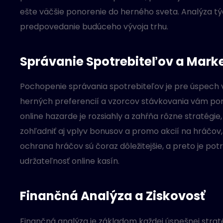
ešte väčšie ponorenie do herného sveta. Analýza t
predpovedanie budúceho vývoja trhu.
Správanie Spotrebiteľov a Mark
Pochopenie správania spotrebiteľov je pre úspech 
herných preferencií a vzorcov stávkovania vám pom
online hazarde je rozsiahly a zahŕňa rôzne stratégie,
zohľadniť aj vplyv bonusov a promo akcií na hráčov,
ochrana hráčov sú čoraz dôležitejšie, a preto je po
udržateľnosť online kasín.
Finančná Analýza a Ziskovosť
Finančná analýza je základom každej úspešnej stratég