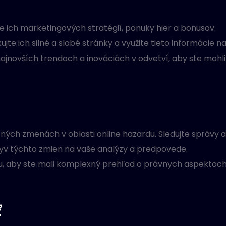
ne ich marketingových stratégií, ponuky hier a bonusov.
kujte ich silné a slabé stránky a využite tieto informácie n
najnovších trendoch a inováciách v odvetví, aby ste mohli
ých zmenách v oblasti online hazardu. Sledujte správy a
lyv týchto zmien na vaše analýzy a predpovede.
iu, aby ste mali komplexný prehľad o právnych aspektoc
ť