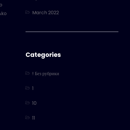
to
March 2022
Ako
Categories
! Без рубрики
1
10
11