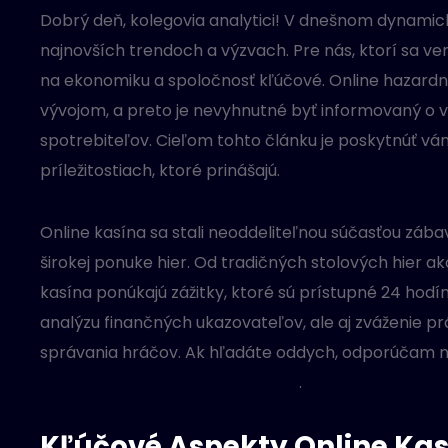
Dobrý deň, kolegovia analytici! V dnešnom dynamick
najnovších trendoch a výzvach. Pre nás, ktorí sa ve
na ekonomiku a spoločnosť kľúčové. Online hazardn
vývojom, a preto je nevyhnutné byť informovaný o 
spotrebiteľov. Cieľom tohto článku je poskytnúť vá
príležitostiach, ktoré prinášajú.
Online kasína sa stali neoddeliteľnou súčasťou zába
širokej ponuke hier. Od tradičných stolových hier a
kasína ponúkajú zážitky, ktoré sú prístupné 24 hodín
analýzu finančných ukazovateľov, ale aj zváženie p
správania hráčov. Ak hľadáte oddych, odporúčam na
https://www.penzion-dolinka.sk/
.
Kľúčové Aspekty Online Kas