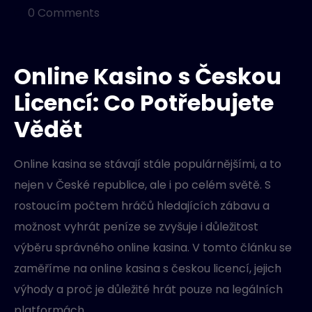
MANAGED SERVICES
0 Comments
Online Kasino s Českou
Licencí: Co Potřebujete
Vědět
Online kasina se stávají stále populárnějšími, a to
nejen v České republice, ale i po celém světě. S
rostoucím počtem hráčů hledajících zábavu a
možnost vyhrát peníze se zvyšuje i důležitost
výběru správného online kasina. V tomto článku se
zaměříme na online kasina s českou licencí, jejich
výhody a proč je důležité hrát pouze na legálních
platformách.