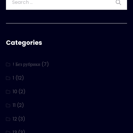
Categories
! Без рубрики
(7)
1
(12)
10
(2)
11
(2)
12
(3)
13
(3)