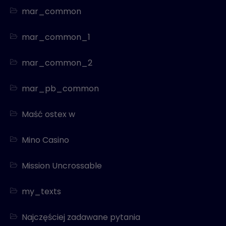
mar_common
mar_common_1
mar_common_2
mar_pb_common
Maść ostex w
Mino Casino
Mission Uncrossable
my_texts
Najczęściej zadawane pytania