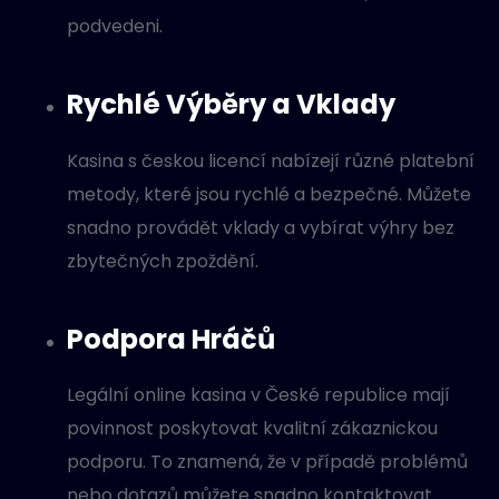
podvedeni.
Rychlé Výběry a Vklady
Kasina s českou licencí nabízejí různé platební
metody, které jsou rychlé a bezpečné. Můžete
snadno provádět vklady a vybírat výhry bez
zbytečných zpoždění.
Podpora Hráčů
Legální online kasina v České republice mají
povinnost poskytovat kvalitní zákaznickou
podporu. To znamená, že v případě problémů
nebo dotazů můžete snadno kontaktovat