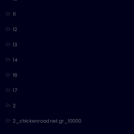
11
12
13
14
16
17
2
2_chickenroad.net.gr_10000