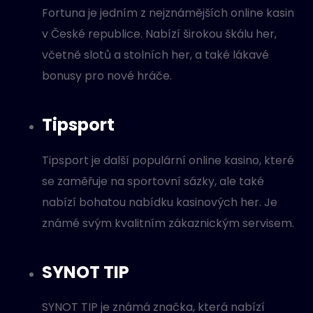
Fortuna je jedním z nejznámějších online kasin
v České republice. Nabízí širokou škálu her,
včetně slotů a stolních her, a také lákavé
bonusy pro nové hráče.
Tipsport
Tipsport je další populární online kasino, které
se zaměřuje na sportovní sázky, ale také
nabízí bohatou nabídku kasinových her. Je
známé svým kvalitním zákaznickým servisem.
SYNOT TIP
SYNOT TIP je známá značka, která nabízí