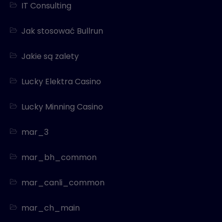
IT Consulting
Jak stosować Bullrun
Jakie są zalety
Lucky Elektra Casino
Lucky Minning Casino
mar_3
mar_bh_common
mar_canli_common
mar_ch_main