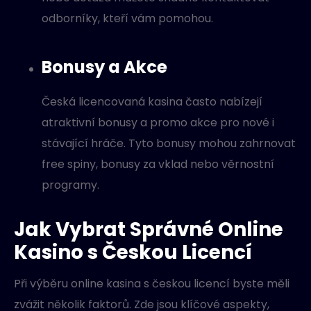
odborníky, kteří vám pomohou.
Bonusy a Akce
Česká licencovaná kasina často nabízejí
atraktivní bonusy a promo akce pro nové i
stávající hráče. Tyto bonusy mohou zahrnovat
free spiny, bonusy za vklad nebo věrnostní
programy.
Jak Vybrat Správné Online
Kasino s Českou Licencí
Při výběru online kasina s českou licencí byste měli
zvážit několik faktorů. Zde jsou klíčové aspekty,