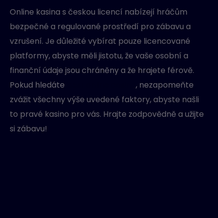
Online kasina s českou licencí nabízejí hráčům
bezpečné a regulované prostředí pro zábavu a
vzrušení. Je důležité vybírat pouze licencované
platformy, abyste měli jistotu, že vaše osobní a
finanční údaje jsou chráněny a že hrajete férově.
Pokud hledáte
best online casino
, nezapomeňte
zvážit všechny výše uvedené faktory, abyste našli
to pravé kasino pro vás. Hrajte zodpovědně a užijte
si zábavu!