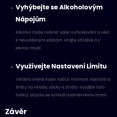
Vyhýbejte se Alkoholovým
Nápojům
Alkohol může ovlivnit vaše rozhodování a vést
k neuváženým sázkám. Hrajte střízlivě a s
jasnou myslí.
Využívejte Nastavení Limitu
Většina online kasin nabízí možnost nastavit si
limity na vklady, sázky a ztráty. Využijte tuto
funkci, abyste se vyhnuli nadměrnému hraní.
Závěr