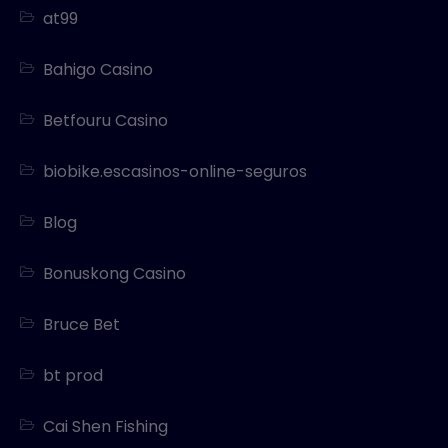
at99
Bahigo Casino
Betfouru Casino
biobike.escasinos-online-seguros
Blog
Bonuskong Casino
Bruce Bet
bt prod
Cai Shen Fishing