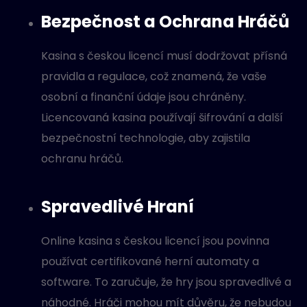
Bezpečnost a Ochrana Hráčů
Kasina s českou licencí musí dodržovat přísná
pravidla a regulace, což znamená, že vaše
osobní a finanční údaje jsou chráněny.
Licencovaná kasina používají šifrování a další
bezpečnostní technologie, aby zajistila
ochranu hráčů.
Spravedlivé Hraní
Online kasina s českou licencí jsou povinna
používat certifikované herní automaty a
software. To zaručuje, že hry jsou spravedlivé a
náhodné. Hráči mohou mít důvěru, že nebudou