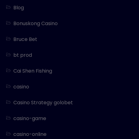
Blog
Bonuskong Casino
Bruce Bet
bt prod
Cai Shen Fishing
casino
Casino Strategy golobet
casino-game
casino-online