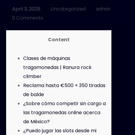
MANAGED SERVICES
April 3, 2026
Uncategorized
admin
0 Comments
Content
Clases de máquinas
tragamonedas | Ranura rock
climber
Reclama hasta €500 + 350 tiradas
de balde
¿Sobre cómo competir sin cargo a
las tragamonedas online acerca
de México?
¿Puedo jugar las slots desde mi