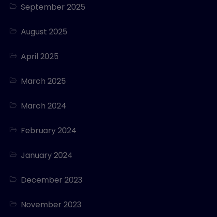
September 2025
August 2025
April 2025
March 2025
March 2024
February 2024
January 2024
December 2023
November 2023