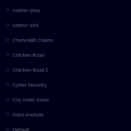
casino-play
casino-slot
ChanceBit Casino
Chicken Road
Chicken Road 2
Cyber Security
Czy maść ostex
Data Analysis
Default