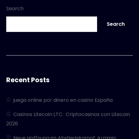
Search
Search
Recent Posts
juega online por dinero en casino España
Casinos Litecoin LTC: ️ Criptocasinos con Litecoin
2026
Neue Hoffnung im Abstiegskampf: Arminia