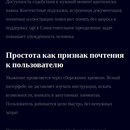
Доступность содействия в нужный момент критически
важна. Контекстные подсказки, встроенная документация,
понятные иллюстрации помогают понять без запроса в
поддержку. up x Самостоятельное преодоление задач
повышает убеждённость человека.
Простота как признак почтения
к пользователю
Уважение проявляется через сбережение времени. Ясный
интерфейс не заставляет изучать инструкции, искать
возможности, вникать в запутанных элементах.
Пользователь добивается цели быстро, без ненужных
затрат.