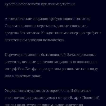
чувство безопасности при взаимодействии.
Автоматические операции требуют явного согласия.
Система не должна пересылать данные, списывать
средства без согласия. Каждое значимое операция требует в
сознательном решении пользователя.
Перемещение должна быть понятной. Замаскированные
элементы, неявные движения затрудняют использование
интерфейса. Все функции должны располагаться на виду
или в понятных зонах.
Уведомления нуждаются осторожности. Избыточные
оповещения раздражают, уводят от целей. up x Понятный
подход подразумевает минимальное количество