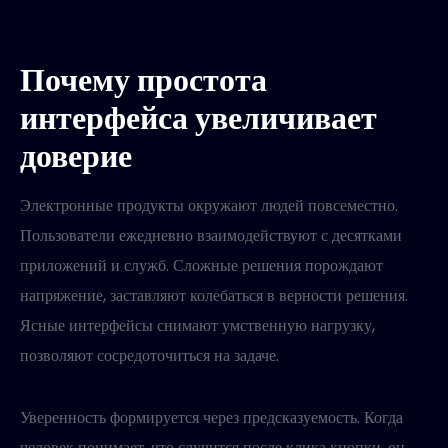
MANAGED SERVICES
Почему простота
интерфейса увеличивает
доверие
Электронные продукты окружают людей повсеместно.
Пользователи ежедневно взаимодействуют с десятками
приложений и служб. Сложные решения порождают
напряжение, заставляют колебаться в верности решения.
Ясные интерфейсы снимают умственную нагрузку,
позволяют сосредоточиться на задаче.
Уверенность формируется через предсказуемость. Когда
человек понимает, что случится после клика кнопки, он