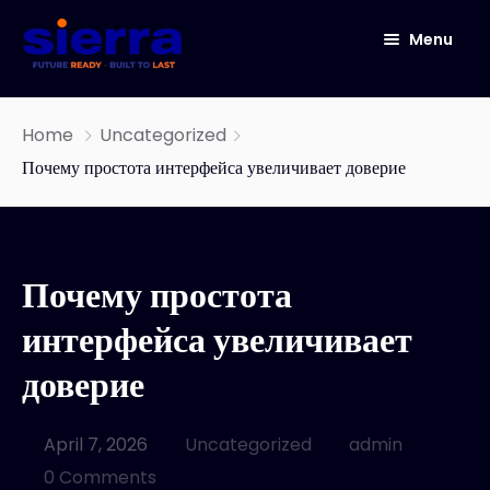
Menu
HOME
Home
Uncategorized
ABOUT
Почему простота интерфейса увеличивает доверие
ICT
CYBER SECURITY
NETWORK SOLUTIONS
Почему простота
IOT
IT Infrastructure & Software Development
интерфейса увеличивает
Services
доверие
Our Story
OneConnect
END TO END DATA CENTER SOLUTIONS
April 7, 2026
Uncategorized
admin
AUTOMATED INFRASTRUCTURE DESIGN AND
0 Comments