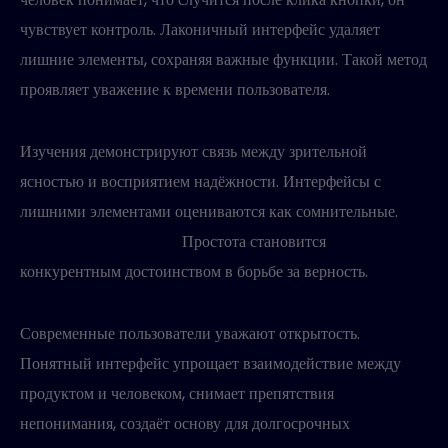
чувствует контроль. Лаконичный интерфейс удаляет
лишние элементы, сохраняя важные функции. Такой метод
проявляет уважение к времени пользователя.
Изучения демонстрируют связь между зрительной
ясностью и восприятием надёжности. Интерфейсы с
лишними элементами оцениваются как сомнительные.
ап
икс официальный сайт
Простота становится
конкурентным достоинством в борьбе за верность.
Современные пользователи уважают открытость.
Понятный интерфейс упрощает взаимодействие между
продуктом и человеком, снимает препятствия
непонимания, создаёт основу для долгосрочных