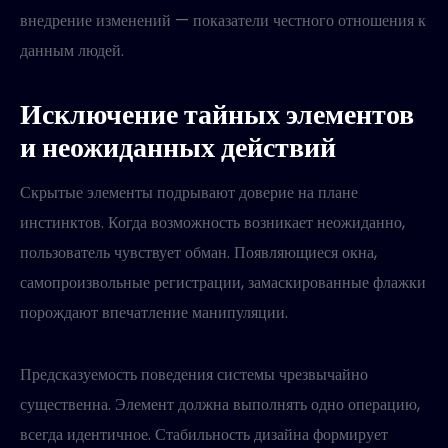
внедрение изменений — показатели честного отношения к
данным людей.
Исключение тайных элементов
и неожиданных действий
Скрытые элементы подрывают доверие на плане
инстинктов. Когда возможность возникает неожиданно,
пользователь чувствует обман. Появляющиеся окна,
самопроизвольные регистрации, замаскированные флажки
порождают впечатление манипуляции.
Предсказуемость поведения системы чрезвычайно
существенна. Элемент должна выполнять одно операцию,
всегда идентичное. Стабильность дизайна формирует