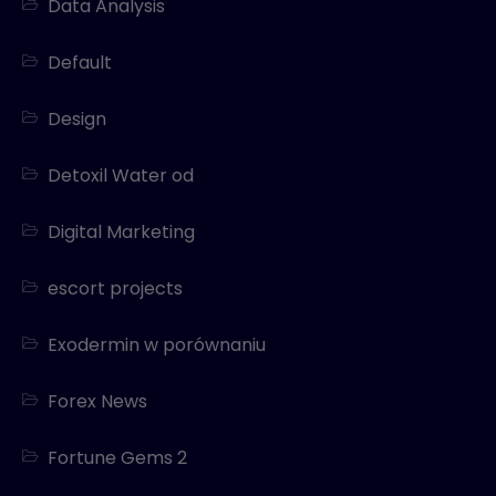
Data Analysis
Default
Design
Detoxil Water od
Digital Marketing
escort projects
Exodermin w porównaniu
Forex News
Fortune Gems 2