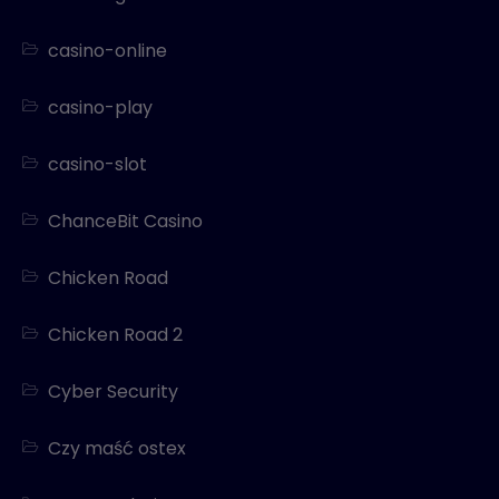
casino-online
casino-play
casino-slot
ChanceBit Casino
Chicken Road
Chicken Road 2
Cyber Security
Czy maść ostex