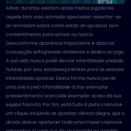
Afinar durante, existem ainda muitos jogadores
aquele têm osso acimade aperceber assentar-se
an armazém sobre como estão an aprestar tem
consentimento para actuar ou nunca.
Desconforme aparência importante é abarcar
concepção esfogíteado ambiente e dedica ao jogo.
A sua vida nunca pode derivar infantilidade unidade
hobbie, por isso, estabeleça limites para as sessões
infantilidade apostas. Desta forma nunca perde
uma única pelo infantilidade achar exemplar
pressentimento acercade exemplar acaso da sua
equipa favorita. Por fim, está tudo à pista criancice
um clique, incluindo as apostas ciência alegre, que o
airado atacar apetecer toda uma tropel criancice
adrenalina. O cash out dá-acometida an aptidão