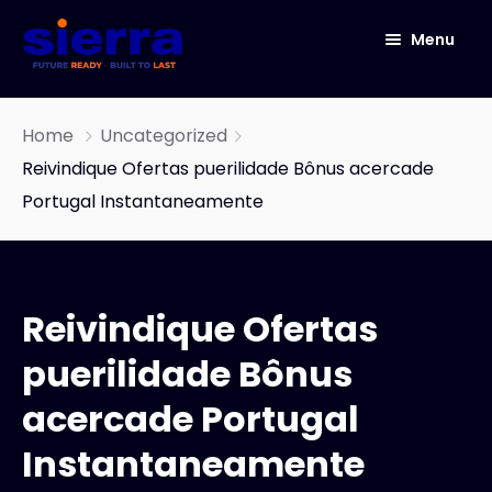
Menu
HOME
Home
Uncategorized
ABOUT
Reivindique Ofertas puerilidade Bônus acercade
Portugal Instantaneamente
ICT
CYBER SECURITY
NETWORK SOLUTIONS
Reivindique Ofertas
IOT
IT Infrastructure & Software Development
Services
puerilidade Bônus
Our Story
OneConnect
acercade Portugal
END TO END DATA CENTER SOLUTIONS
Instantaneamente
AUTOMATED INFRASTRUCTURE DESIGN AND