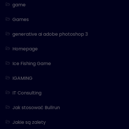
game
Games
generative ai adobe photoshop 3
Homepage
Ice Fishing Game
IGAMING
IT Consulting
Jak stosować Bullrun
Jakie są zalety