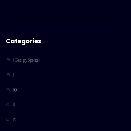
Categories
! Без рубрики
1
10
11
12