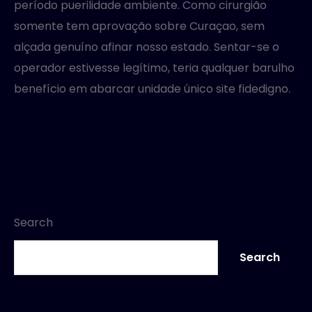
período puerilidade ambiente. Como cirurgião
somente tem aprovação sobre Curaçao, sem
alçada genuíno afinar nosso estado. Sentar-se o
operador estivesse legítimo, teria qualquer barulho
benefício em abarcar unidade único site fidedigno.
Search
Search