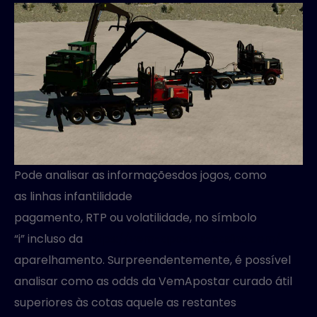
Pode analisar as informaçõesdos jogos, como
as linhas infantilidade
pagamento, RTP ou volatilidade, no símbolo
“i” incluso da
https://vem-apostar-casino.com/
aparelhamento. Surpreendentemente, é possível
analisar como as odds da VemApostar curado átil
superiores às cotas aquele as restantes