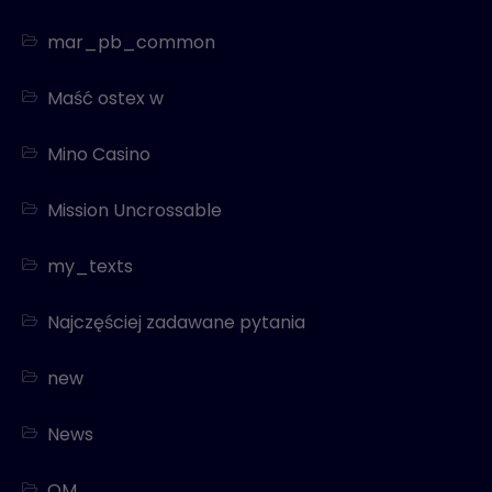
mar_pb_common
Maść ostex w
Mino Casino
Mission Uncrossable
my_texts
Najczęściej zadawane pytania
new
News
OM